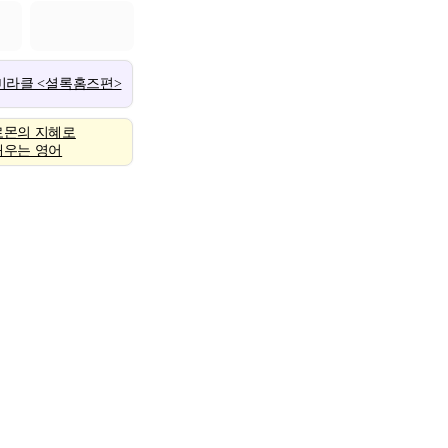
 미라클 <셜록홈즈편>
로몬의 지혜로
배우는 영어