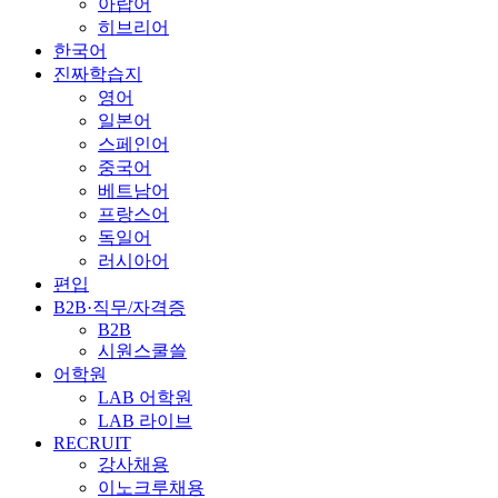
아랍어
히브리어
한국어
진짜학습지
영어
일본어
스페인어
중국어
베트남어
프랑스어
독일어
러시아어
편입
B2B·직무/자격증
B2B
시원스쿨쓸
어학원
LAB 어학원
LAB 라이브
RECRUIT
강사채용
이노크루채용