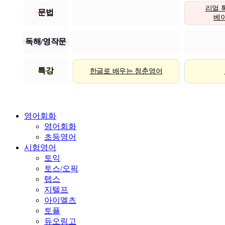
리얼 
문법
베이직
독해/영작문
특강
한글로 배우는 청춘영어
영어회화
영어회화
초등영어
시험영어
토익
토스/오픽
텝스
지텔프
아이엘츠
토플
듀오링고