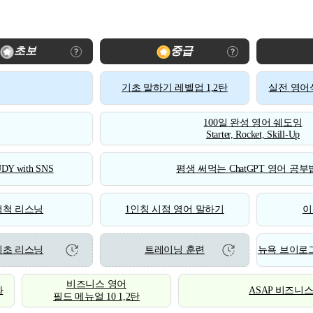
초보
중급
기초 말하기 레벨업 1,2탄
실전 영어식
100일 완성 영어 쉐도잉
Starter, Rocket, Skill-Up
DY with SNS
평생 써먹는 ChatGPT 영어 공부법
척척 리스닝
1인칭 시점 영어 말하기
이
기초 리스닝
트레이닝 훈련
뉴욕 브이로그
비즈니스 영어
화
ASAP 비즈니
필드 메뉴얼 10 1,2탄