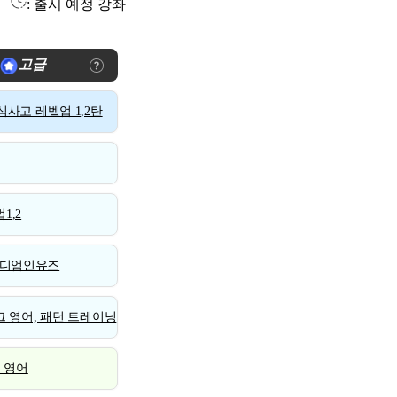
: 출시 예정 강좌
고급
사고 레벨업 1,2탄
1,2
디엄인유즈
 영어, 패턴 트레이닝
스 영어