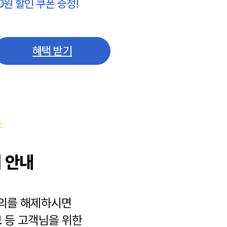
0원 할인 쿠폰 증정!
혜택 받기
 안내
동의를 해제하시면
보
등 고객님을 위한