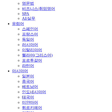
영문법
비즈니스/취업영어
SPA
AI/실무
유럽어
스페인어
프랑스어
독일어
러시아어
이탈리아어
헬라어(그리스어)
포르투갈어
라틴어
아시아어
일본어
중국어
베트남어
인도네시아어
태국어
미얀마어
튀르키예어