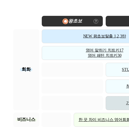
왕초보
NEW 왕초보탈출 1,2,3탄
영어 말하기 치트키17
영어 패턴 치트키30
회화
STU
비즈니스
한 끗 차이 비즈니스 영어회