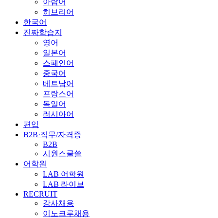
아랍어
히브리어
한국어
진짜학습지
영어
일본어
스페인어
중국어
베트남어
프랑스어
독일어
러시아어
편입
B2B·직무/자격증
B2B
시원스쿨쓸
어학원
LAB 어학원
LAB 라이브
RECRUIT
강사채용
이노크루채용