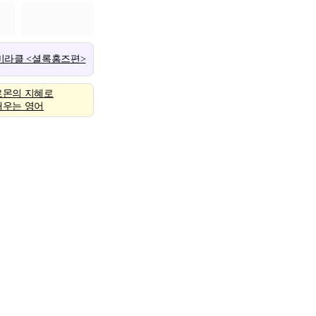
 미라클 <셜록홈즈편>
로몬의 지혜로
배우는 영어