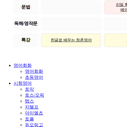
리얼 
문법
베이직
독해/영작문
특강
한글로 배우는 청춘영어
영어회화
영어회화
초등영어
시험영어
토익
토스/오픽
텝스
지텔프
아이엘츠
토플
듀오링고