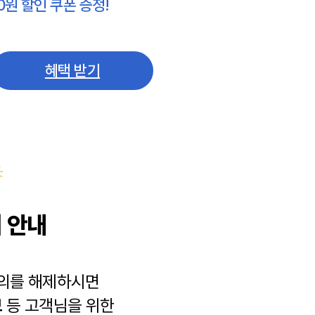
0원 할인 쿠폰 증정!
혜택 받기
 안내
동의를 해제하시면
보
등 고객님을 위한