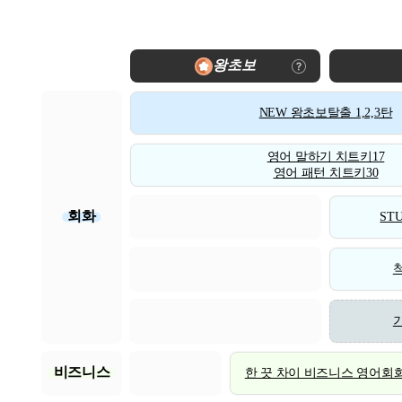
왕초보
NEW 왕초보탈출 1,2,3탄
영어 말하기 치트키17
영어 패턴 치트키30
회화
STU
비즈니스
한 끗 차이 비즈니스 영어회