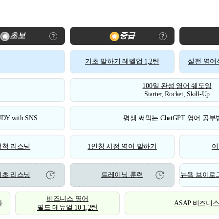
초보
중급
기초 말하기 레벨업 1,2탄
실전 영어식
100일 완성 영어 쉐도잉
Starter, Rocket, Skill-Up
DY with SNS
평생 써먹는 ChatGPT 영어 공부법
척척 리스닝
1인칭 시점 영어 말하기
이
기초 리스닝
트레이닝 훈련
뉴욕 브이로그
비즈니스 영어
화
ASAP 비즈니
필드 메뉴얼 10 1,2탄