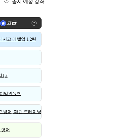
: 출시 예정 강좌
고급
사고 레벨업 1,2탄
1,2
디엄인유즈
 영어, 패턴 트레이닝
스 영어