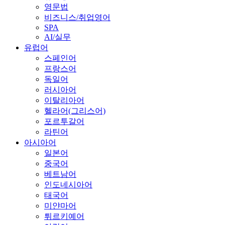
영문법
비즈니스/취업영어
SPA
AI/실무
유럽어
스페인어
프랑스어
독일어
러시아어
이탈리아어
헬라어(그리스어)
포르투갈어
라틴어
아시아어
일본어
중국어
베트남어
인도네시아어
태국어
미얀마어
튀르키예어