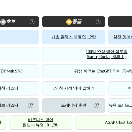
초보
중급
기초 말하기 레벨업 1,2탄
실전 영어식
100일 완성 영어 쉐도잉
Starter, Rocket, Skill-Up
DY with SNS
평생 써먹는 ChatGPT 영어 공부법
척척 리스닝
1인칭 시점 영어 말하기
이
기초 리스닝
트레이닝 훈련
뉴욕 브이로그
비즈니스 영어
화
ASAP 비즈니
필드 메뉴얼 10 1,2탄