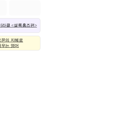
 미라클 <셜록홈즈편>
로몬의 지혜로
배우는 영어