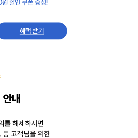
0원 할인 쿠폰 증정!
혜택 받기
 안내
동의를 해제하시면
보
등 고객님을 위한