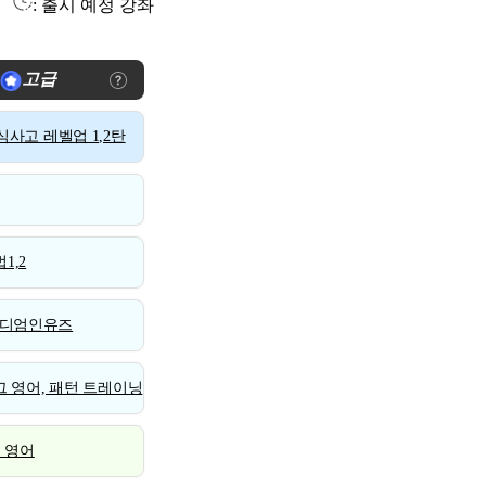
: 출시 예정 강좌
고급
사고 레벨업 1,2탄
1,2
디엄인유즈
 영어, 패턴 트레이닝
스 영어