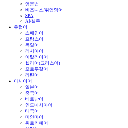
영문법
비즈니스/취업영어
SPA
AI/실무
유럽어
스페인어
프랑스어
독일어
러시아어
이탈리아어
헬라어(그리스어)
포르투갈어
라틴어
아시아어
일본어
중국어
베트남어
인도네시아어
태국어
미얀마어
튀르키예어