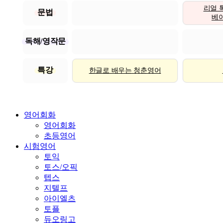
리얼 
문법
베이직
독해/영작문
특강
한글로 배우는 청춘영어
영어회화
영어회화
초등영어
시험영어
토익
토스/오픽
텝스
지텔프
아이엘츠
토플
듀오링고