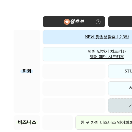
왕초보
NEW 왕초보탈출 1,2,3탄
영어 말하기 치트키17
영어 패턴 치트키30
회화
STU
비즈니스
한 끗 차이 비즈니스 영어회