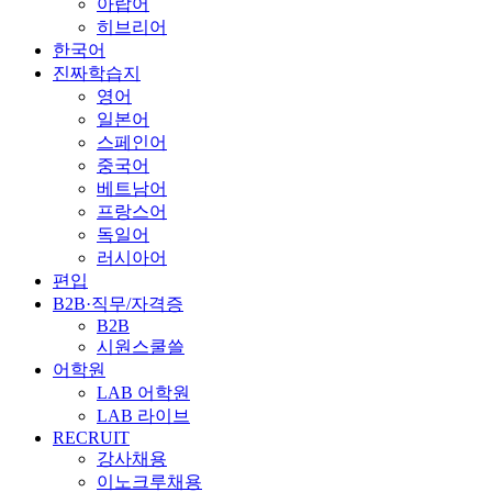
아랍어
히브리어
한국어
진짜학습지
영어
일본어
스페인어
중국어
베트남어
프랑스어
독일어
러시아어
편입
B2B·직무/자격증
B2B
시원스쿨쓸
어학원
LAB 어학원
LAB 라이브
RECRUIT
강사채용
이노크루채용