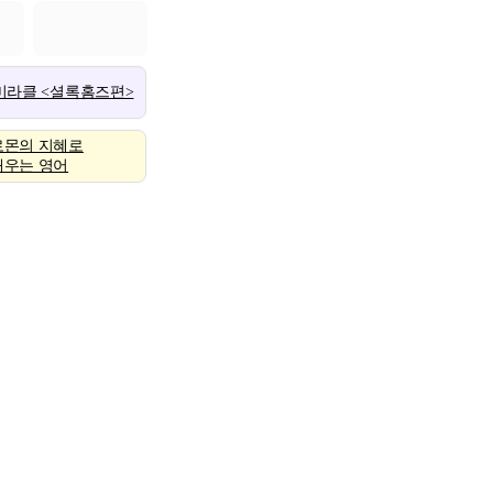
 미라클 <셜록홈즈편>
로몬의 지혜로
배우는 영어