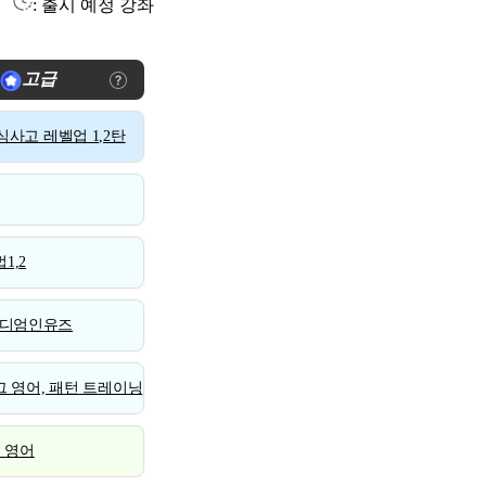
: 출시 예정 강좌
고급
사고 레벨업 1,2탄
1,2
디엄인유즈
 영어, 패턴 트레이닝
스 영어