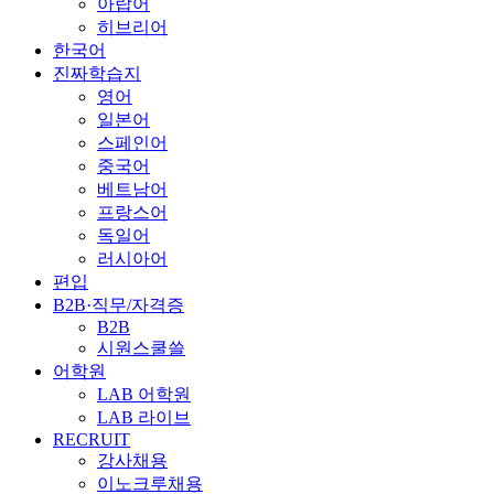
아랍어
히브리어
한국어
진짜학습지
영어
일본어
스페인어
중국어
베트남어
프랑스어
독일어
러시아어
편입
B2B·직무/자격증
B2B
시원스쿨쓸
어학원
LAB 어학원
LAB 라이브
RECRUIT
강사채용
이노크루채용