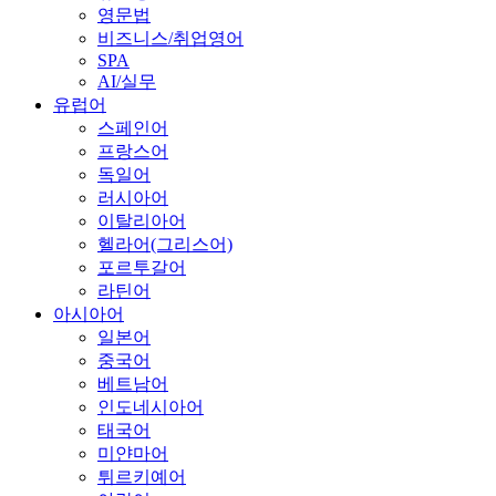
영문법
비즈니스/취업영어
SPA
AI/실무
유럽어
스페인어
프랑스어
독일어
러시아어
이탈리아어
헬라어(그리스어)
포르투갈어
라틴어
아시아어
일본어
중국어
베트남어
인도네시아어
태국어
미얀마어
튀르키예어