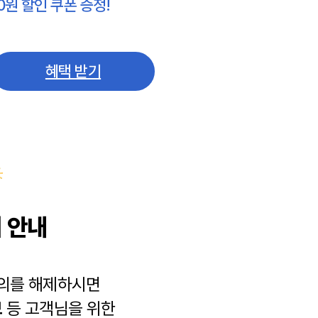
0원 할인 쿠폰 증정!
혜택 받기
 안내
동의를 해제하시면
보
등 고객님을 위한