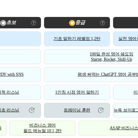
초보
중급
기초 말하기 레벨업 1,2탄
실전 영어식
100일 완성 영어 쉐도잉
Starter, Rocket, Skill-Up
DY with SNS
평생 써먹는 ChatGPT 영어 공부법
척척 리스닝
1인칭 시점 영어 말하기
이
기초 리스닝
트레이닝 훈련
뉴욕 브이로그
비즈니스 영어
화
ASAP 비즈니
필드 메뉴얼 10 1,2탄