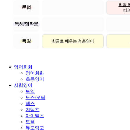
리얼 
문법
베이직
독해/영작문
특강
한글로 배우는 청춘영어
영어회화
영어회화
초등영어
시험영어
토익
토스/오픽
텝스
지텔프
아이엘츠
토플
듀오링고