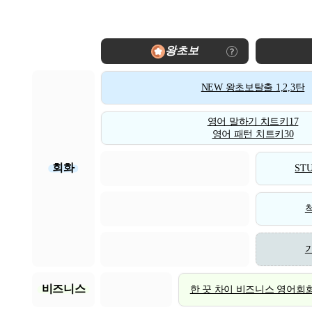
왕초보
NEW 왕초보탈출 1,2,3탄
영어 말하기 치트키17
영어 패턴 치트키30
회화
STU
비즈니스
한 끗 차이 비즈니스 영어회