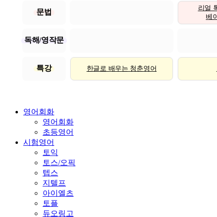
리얼 
문법
베이직
독해/영작문
특강
한글로 배우는 청춘영어
영어회화
영어회화
초등영어
시험영어
토익
토스/오픽
텝스
지텔프
아이엘츠
토플
듀오링고