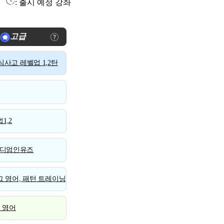
: 출시 예정 강좌
고급
사고 레벨업 1,2탄
1,2
디엄인유즈
 영어, 패턴 트레이닝
스 영어