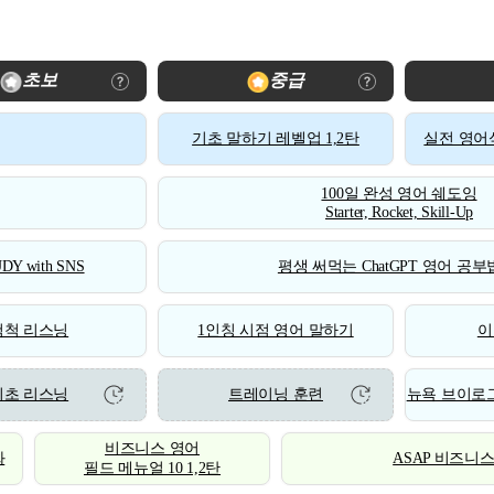
초보
중급
기초 말하기 레벨업 1,2탄
실전 영어식
100일 완성 영어 쉐도잉
Starter, Rocket, Skill-Up
DY with SNS
평생 써먹는 ChatGPT 영어 공부법
척척 리스닝
1인칭 시점 영어 말하기
이
기초 리스닝
트레이닝 훈련
뉴욕 브이로그
비즈니스 영어
화
ASAP 비즈니
필드 메뉴얼 10 1,2탄