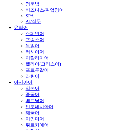
영문법
비즈니스/취업영어
SPA
AI/실무
유럽어
스페인어
프랑스어
독일어
러시아어
이탈리아어
헬라어(그리스어)
포르투갈어
라틴어
아시아어
일본어
중국어
베트남어
인도네시아어
태국어
미얀마어
튀르키예어