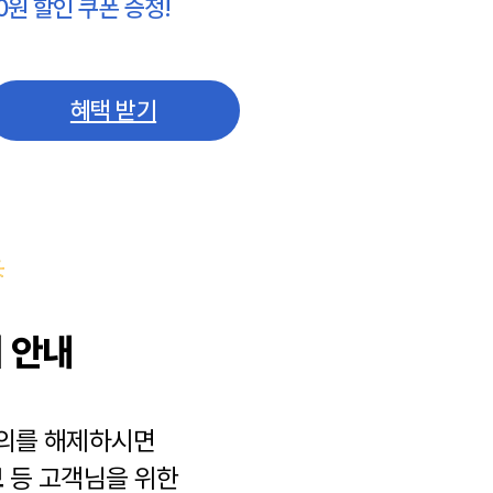
0원 할인 쿠폰 증정!
혜택 받기
 안내
동의를 해제하시면
보
등 고객님을 위한