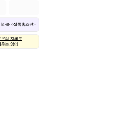
 미라클 <셜록홈즈편>
로몬의 지혜로
배우는 영어