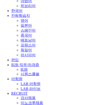
아랍어
히브리어
한국어
진짜학습지
영어
일본어
스페인어
중국어
베트남어
프랑스어
독일어
러시아어
편입
B2B·직무/자격증
B2B
시원스쿨쓸
어학원
LAB 어학원
LAB 라이브
RECRUIT
강사채용
이노크루채용