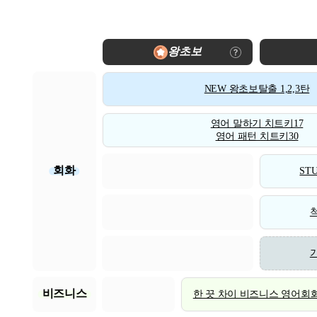
왕초보
NEW 왕초보탈출 1,2,3탄
영어 말하기 치트키17
영어 패턴 치트키30
회화
STU
비즈니스
한 끗 차이 비즈니스 영어회