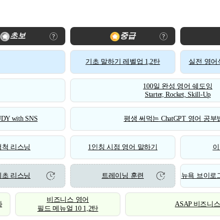
초보
중급
기초 말하기 레벨업 1,2탄
실전 영어식
100일 완성 영어 쉐도잉
Starter, Rocket, Skill-Up
DY with SNS
평생 써먹는 ChatGPT 영어 공부법
척척 리스닝
1인칭 시점 영어 말하기
이
기초 리스닝
트레이닝 훈련
뉴욕 브이로그
비즈니스 영어
화
ASAP 비즈니
필드 메뉴얼 10 1,2탄