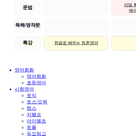
리얼 
문법
베이직
독해/영작문
특강
한글로 배우는 청춘영어
영어회화
영어회화
초등영어
시험영어
토익
토스/오픽
텝스
지텔프
아이엘츠
토플
듀오링고