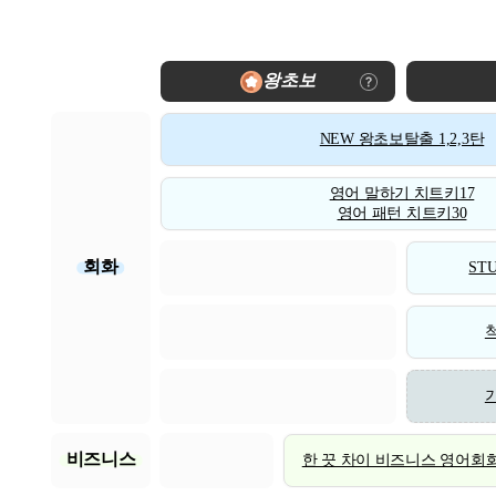
왕초보
NEW 왕초보탈출 1,2,3탄
영어 말하기 치트키17
영어 패턴 치트키30
회화
STU
비즈니스
한 끗 차이 비즈니스 영어회