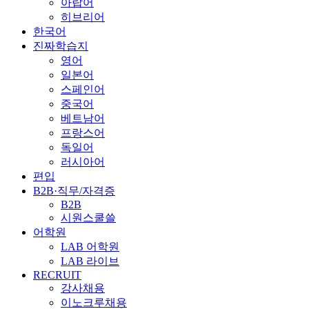
아랍어
히브리어
한국어
진짜학습지
영어
일본어
스페인어
중국어
베트남어
프랑스어
독일어
러시아어
편입
B2B·직무/자격증
B2B
시원스쿨쓸
어학원
LAB 어학원
LAB 라이브
RECRUIT
강사채용
이노크루채용