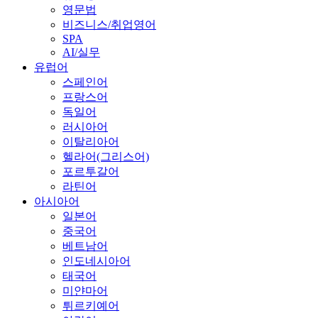
영문법
비즈니스/취업영어
SPA
AI/실무
유럽어
스페인어
프랑스어
독일어
러시아어
이탈리아어
헬라어(그리스어)
포르투갈어
라틴어
아시아어
일본어
중국어
베트남어
인도네시아어
태국어
미얀마어
튀르키예어