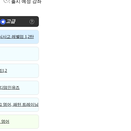
: 출시 예정 강좌
고급
사고 레벨업 1,2탄
1,2
디엄인유즈
 영어, 패턴 트레이닝
스 영어