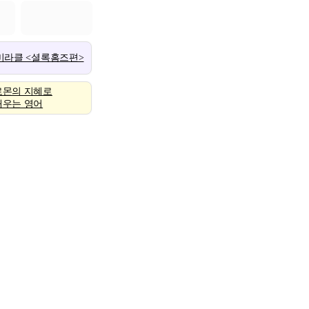
 미라클 <셜록홈즈편>
로몬의 지혜로
배우는 영어