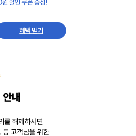
0원 할인 쿠폰 증정!
혜택 받기
 안내
동의를 해제하시면
보
등 고객님을 위한