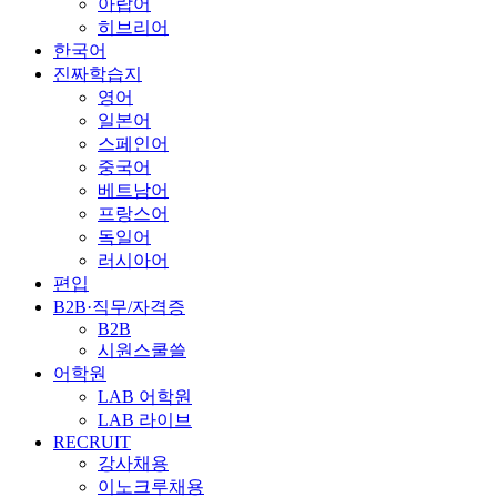
아랍어
히브리어
한국어
진짜학습지
영어
일본어
스페인어
중국어
베트남어
프랑스어
독일어
러시아어
편입
B2B·직무/자격증
B2B
시원스쿨쓸
어학원
LAB 어학원
LAB 라이브
RECRUIT
강사채용
이노크루채용