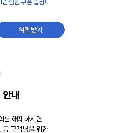
0원 할인 쿠폰 증정!
혜택 받기
 안내
동의를 해제하시면
보
등 고객님을 위한