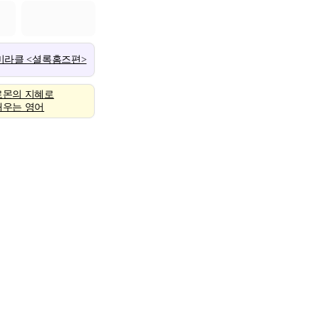
 미라클 <셜록홈즈편>
로몬의 지혜로
배우는 영어