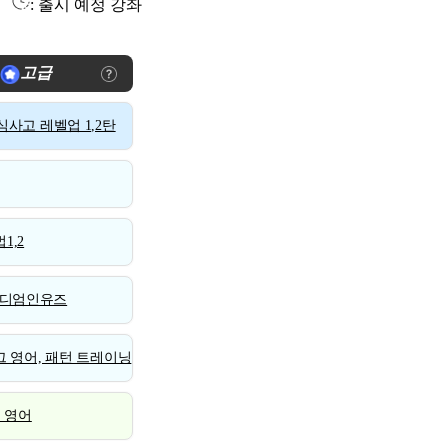
: 출시 예정 강좌
고급
사고 레벨업 1,2탄
1,2
디엄인유즈
 영어, 패턴 트레이닝
스 영어