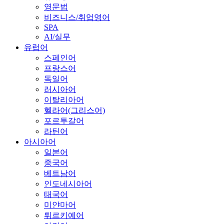
영문법
비즈니스/취업영어
SPA
AI/실무
유럽어
스페인어
프랑스어
독일어
러시아어
이탈리아어
헬라어(그리스어)
포르투갈어
라틴어
아시아어
일본어
중국어
베트남어
인도네시아어
태국어
미얀마어
튀르키예어