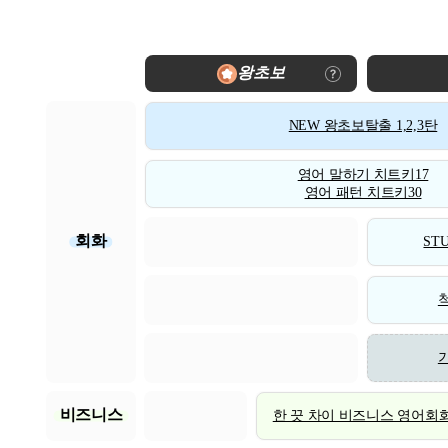
왕초보
NEW 왕초보탈출 1,2,3탄
영어 말하기 치트키17
영어 패턴 치트키30
회화
STU
비즈니스
한 끗 차이 비즈니스 영어회