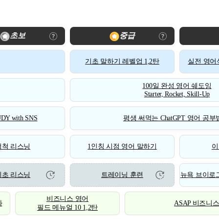
초보
중급
기초 말하기 레벨업 1,2탄
실전 영어식
100일 완성 영어 쉐도잉
Starter, Rocket, Skill-Up
DY with SNS
평생 써먹는 ChatGPT 영어 공부법
척척 리스닝
1인칭 시점 영어 말하기
이
기초 리스닝
트레이닝 훈련
뉴욕 브이로그
비즈니스 영어
화
ASAP 비즈니
필드 메뉴얼 10 1,2탄