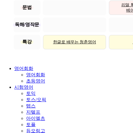
리얼 
문법
베이직
독해/영작문
특강
한글로 배우는 청춘영어
영어회화
영어회화
초등영어
시험영어
토익
토스/오픽
텝스
지텔프
아이엘츠
토플
듀오링고