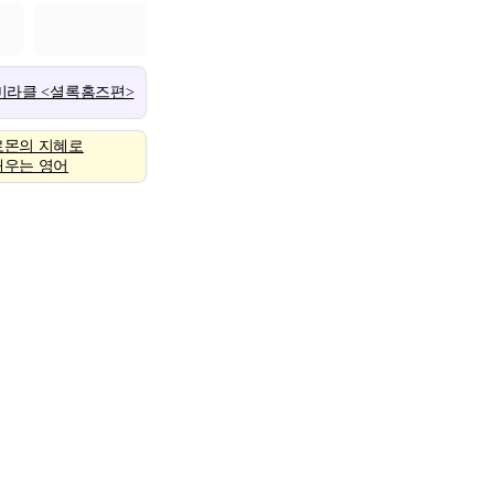
 미라클 <셜록홈즈편>
로몬의 지혜로
배우는 영어