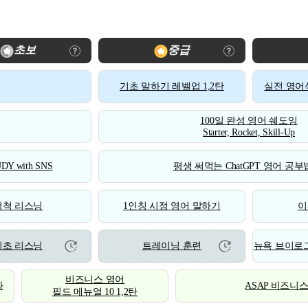
초보
중급
기초 말하기 레벨업 1,2탄
실전 영어식
100일 완성 영어 쉐도잉
Starter, Rocket, Skill-Up
DY with SNS
평생 써먹는 ChatGPT 영어 공부법
척척 리스닝
1인칭 시점 영어 말하기
이
기초 리스닝
트레이닝 훈련
뉴욕 브이로그
비즈니스 영어
화
ASAP 비즈니
필드 메뉴얼 10 1,2탄