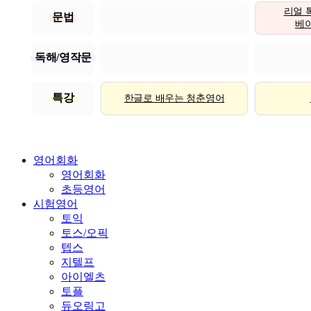
리얼 
문법
베이직
독해/영작문
특강
한글로 배우는 청춘영어
영어회화
영어회화
초등영어
시험영어
토익
토스/오픽
텝스
지텔프
아이엘츠
토플
듀오링고