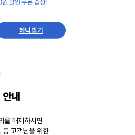
0원 할인 쿠폰 증정!
혜택 받기
 안내
동의를 해제하시면
보
등 고객님을 위한