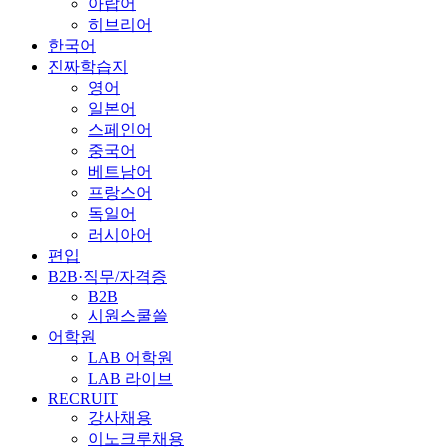
아랍어
히브리어
한국어
진짜학습지
영어
일본어
스페인어
중국어
베트남어
프랑스어
독일어
러시아어
편입
B2B·직무/자격증
B2B
시원스쿨쓸
어학원
LAB 어학원
LAB 라이브
RECRUIT
강사채용
이노크루채용