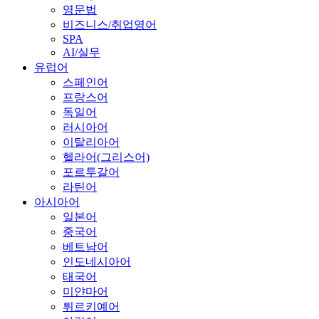
영문법
비즈니스/취업영어
SPA
AI/실무
유럽어
스페인어
프랑스어
독일어
러시아어
이탈리아어
헬라어(그리스어)
포르투갈어
라틴어
아시아어
일본어
중국어
베트남어
인도네시아어
태국어
미얀마어
튀르키예어