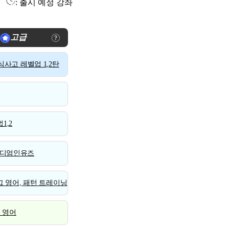
: 출시 예정 강좌
고급
사고 레벨업 1,2탄
1,2
디엄인유즈
 영어, 패턴 트레이닝
스 영어