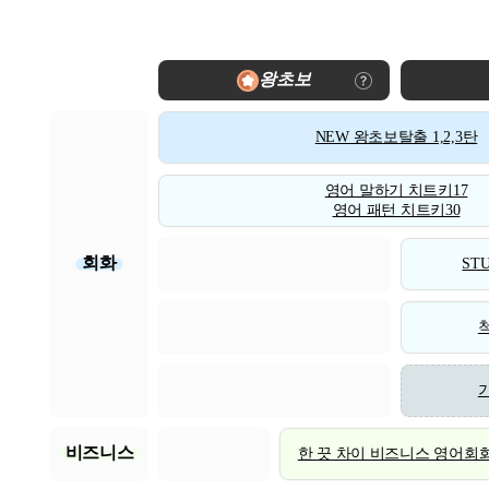
왕초보
NEW 왕초보탈출 1,2,3탄
영어 말하기 치트키17
영어 패턴 치트키30
회화
STU
비즈니스
한 끗 차이 비즈니스 영어회