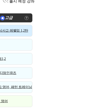
: 출시 예정 강좌
고급
사고 레벨업 1,2탄
1,2
디엄인유즈
 영어, 패턴 트레이닝
스 영어