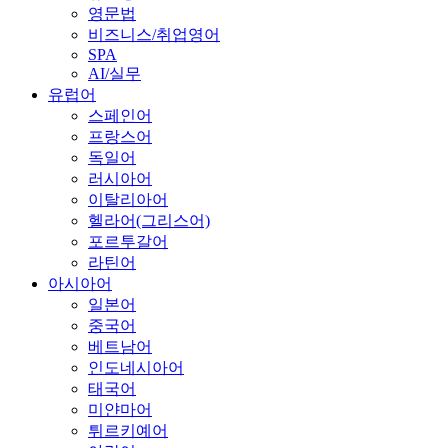
영문법
비즈니스/취업영어
SPA
AI/실무
유럽어
스페인어
프랑스어
독일어
러시아어
이탈리아어
헬라어(그리스어)
포르투갈어
라틴어
아시아어
일본어
중국어
베트남어
인도네시아어
태국어
미얀마어
튀르키예어