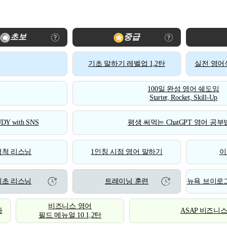
초보
중급
기초 말하기 레벨업 1,2탄
실전 영어식
100일 완성 영어 쉐도잉
Starter, Rocket, Skill-Up
DY with SNS
평생 써먹는 ChatGPT 영어 공부법
척척 리스닝
1인칭 시점 영어 말하기
이
기초 리스닝
트레이닝 훈련
뉴욕 브이로그
비즈니스 영어
화
ASAP 비즈니
필드 메뉴얼 10 1,2탄