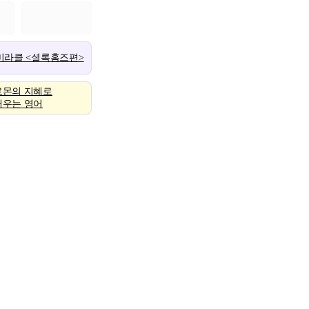
 미라클 <셜록홈즈편>
로몬의 지혜로
배우는 영어