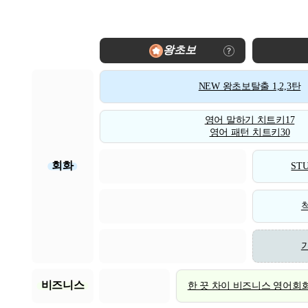
왕초보
NEW 왕초보탈출 1,2,3탄
영어 말하기 치트키17
영어 패턴 치트키30
회화
STU
비즈니스
한 끗 차이 비즈니스 영어회