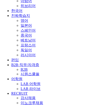
아랍어
히브리어
한국어
진짜학습지
영어
일본어
스페인어
중국어
베트남어
프랑스어
독일어
러시아어
편입
B2B·직무/자격증
B2B
시원스쿨쓸
어학원
LAB 어학원
LAB 라이브
RECRUIT
강사채용
이노크루채용