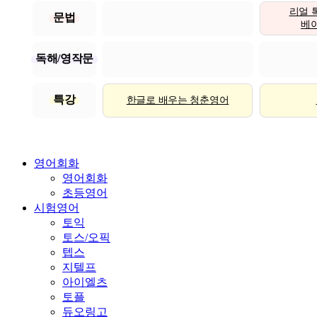
리얼 
문법
베이직
독해/영작문
특강
한글로 배우는 청춘영어
영어회화
영어회화
초등영어
시험영어
토익
토스/오픽
텝스
지텔프
아이엘츠
토플
듀오링고