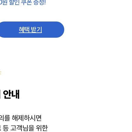
0원 할인 쿠폰 증정!
혜택 받기
 안내
동의를 해제하시면
보
등 고객님을 위한