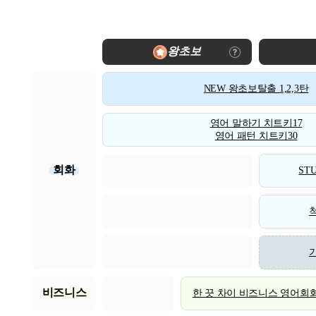
왕초보
NEW 왕초보탈출 1,2,3탄
영어 말하기 치트키17
영어 패턴 치트키30
회화
STU
비즈니스
한 끗 차이 비즈니스 영어회