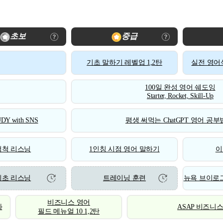
초보
중급
기초 말하기 레벨업 1,2탄
실전 영어식
100일 완성 영어 쉐도잉
Starter, Rocket, Skill-Up
DY with SNS
평생 써먹는 ChatGPT 영어 공부법
척척 리스닝
1인칭 시점 영어 말하기
이
기초 리스닝
트레이닝 훈련
뉴욕 브이로그
비즈니스 영어
화
ASAP 비즈니
필드 메뉴얼 10 1,2탄