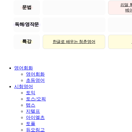
리얼 
문법
베이직
독해/영작문
특강
한글로 배우는 청춘영어
영어회화
영어회화
초등영어
시험영어
토익
토스/오픽
텝스
지텔프
아이엘츠
토플
듀오링고