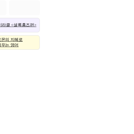
 미라클 <셜록홈즈편>
로몬의 지혜로
배우는 영어