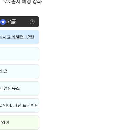
: 출시 예정 강좌
고급
사고 레벨업 1,2탄
1,2
디엄인유즈
 영어, 패턴 트레이닝
스 영어