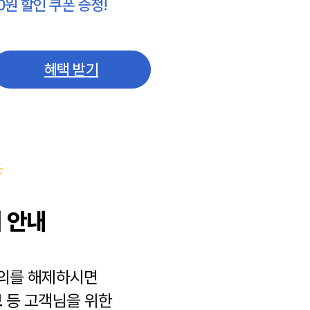
0원 할인 쿠폰 증정!
혜택 받기
 안내
동의를 해제하시면
보
등 고객님을 위한