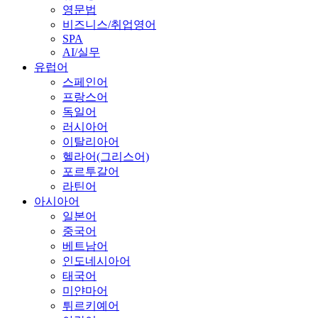
영문법
비즈니스/취업영어
SPA
AI/실무
유럽어
스페인어
프랑스어
독일어
러시아어
이탈리아어
헬라어(그리스어)
포르투갈어
라틴어
아시아어
일본어
중국어
베트남어
인도네시아어
태국어
미얀마어
튀르키예어