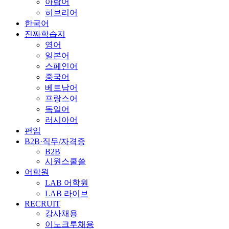
아랍어
히브리어
한국어
진짜학습지
영어
일본어
스페인어
중국어
베트남어
프랑스어
독일어
러시아어
편입
B2B·직무/자격증
B2B
시원스쿨쓸
어학원
LAB 어학원
LAB 라이브
RECRUIT
강사채용
이노크루채용