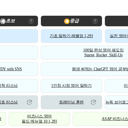
초보
중급
기초 말하기 레벨업 1,2탄
실전 영어식
100일 완성 영어 쉐도잉
Starter, Rocket, Skill-Up
DY with SNS
평생 써먹는 ChatGPT 영어 공부법
척척 리스닝
1인칭 시점 영어 말하기
이
기초 리스닝
트레이닝 훈련
뉴욕 브이로그
비즈니스 영어
화
ASAP 비즈니
필드 메뉴얼 10 1,2탄