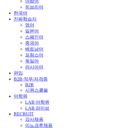
아랍어
히브리어
한국어
진짜학습지
영어
일본어
스페인어
중국어
베트남어
프랑스어
독일어
러시아어
편입
B2B·직무/자격증
B2B
시원스쿨쓸
어학원
LAB 어학원
LAB 라이브
RECRUIT
강사채용
이노크루채용