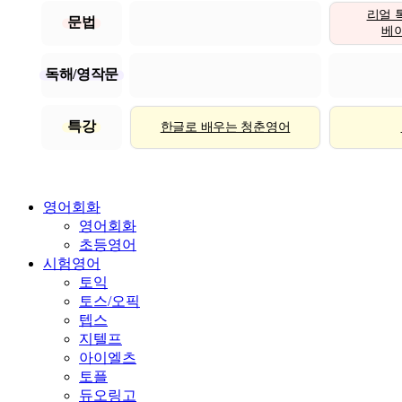
리얼 
문법
베이직
독해/영작문
특강
한글로 배우는 청춘영어
영어회화
영어회화
초등영어
시험영어
토익
토스/오픽
텝스
지텔프
아이엘츠
토플
듀오링고