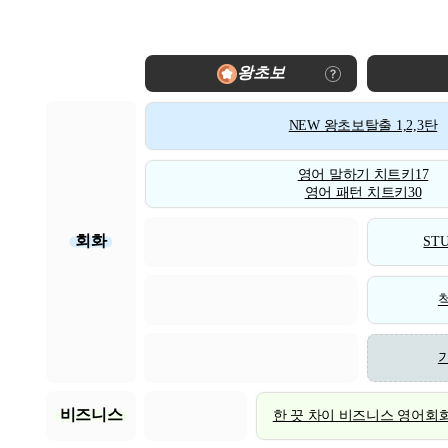
왕초보
NEW 왕초보탈출 1,2,3탄
영어 말하기 치트키17
영어 패턴 치트키30
회화
STU
비즈니스
한 끗 차이 비즈니스 영어회