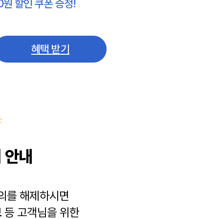
0원 할인 쿠폰 증정!
혜택 받기
 안내
동의를 해제하시면
보
등 고객님을 위한