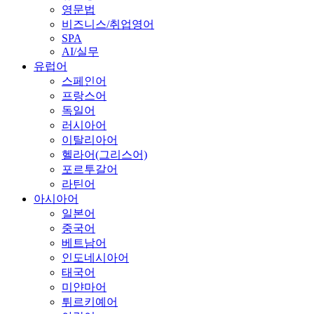
영문법
비즈니스/취업영어
SPA
AI/실무
유럽어
스페인어
프랑스어
독일어
러시아어
이탈리아어
헬라어(그리스어)
포르투갈어
라틴어
아시아어
일본어
중국어
베트남어
인도네시아어
태국어
미얀마어
튀르키예어