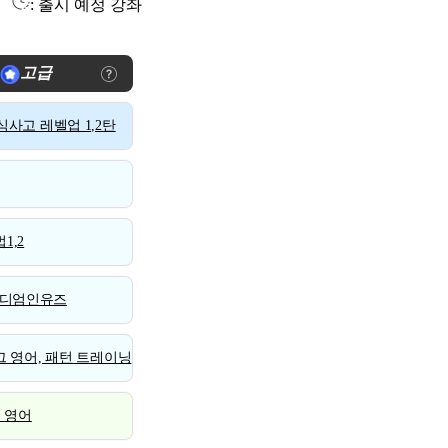
: 출시 예정 강좌
고급
사고 레벨업 1,2탄
1,2
디엄인유즈
 영어, 패턴 트레이닝
스 영어