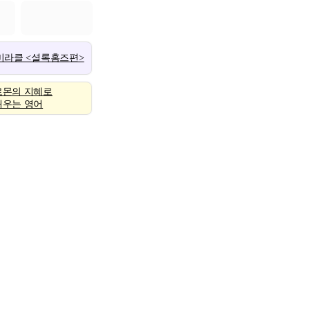
 미라클 <셜록홈즈편>
로몬의 지혜로
배우는 영어