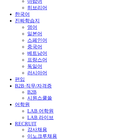
아랍어
히브리어
한국어
진짜학습지
영어
일본어
스페인어
중국어
베트남어
프랑스어
독일어
러시아어
편입
B2B·직무/자격증
B2B
시원스쿨쓸
어학원
LAB 어학원
LAB 라이브
RECRUIT
강사채용
이노크루채용