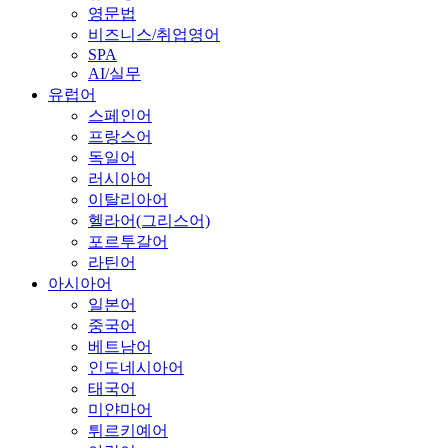
영문법
비즈니스/취업영어
SPA
AI/실무
유럽어
스페인어
프랑스어
독일어
러시아어
이탈리아어
헬라어(그리스어)
포르투갈어
라틴어
아시아어
일본어
중국어
베트남어
인도네시아어
태국어
미얀마어
튀르키예어