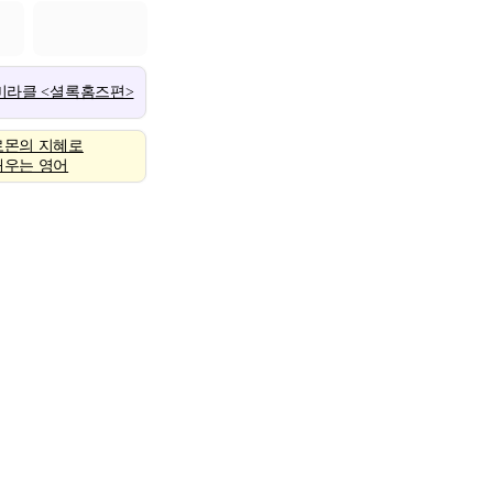
 미라클 <셜록홈즈편>
로몬의 지혜로
배우는 영어