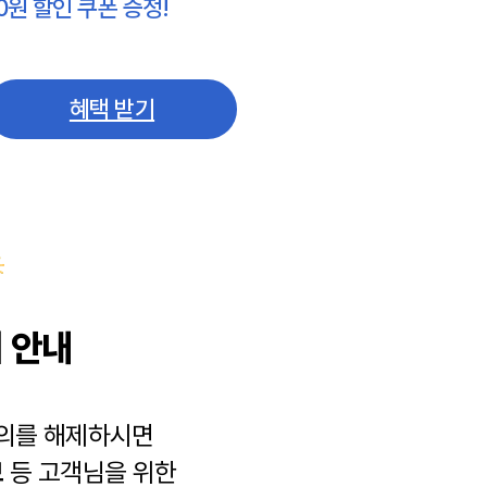
0원 할인 쿠폰 증정!
혜택 받기
 안내
동의를 해제하시면
보
등 고객님을 위한