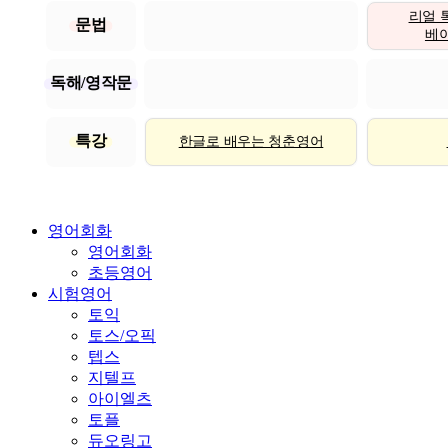
리얼 
문법
베이직
독해/영작문
특강
한글로 배우는 청춘영어
영어회화
영어회화
초등영어
시험영어
토익
토스/오픽
텝스
지텔프
아이엘츠
토플
듀오링고