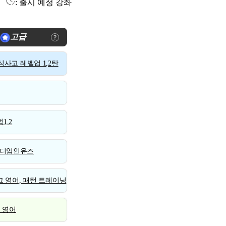
: 출시 예정 강좌
고급
사고 레벨업 1,2탄
1,2
디엄인유즈
 영어, 패턴 트레이닝
스 영어