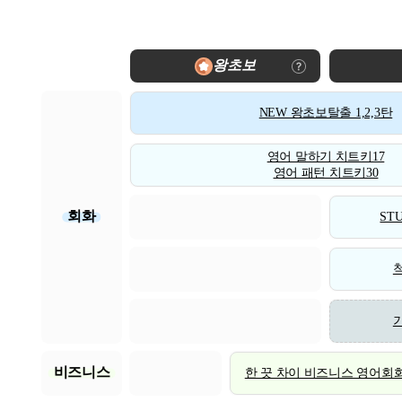
왕초보
NEW 왕초보탈출 1,2,3탄
영어 말하기 치트키17
영어 패턴 치트키30
회화
STU
비즈니스
한 끗 차이 비즈니스 영어회