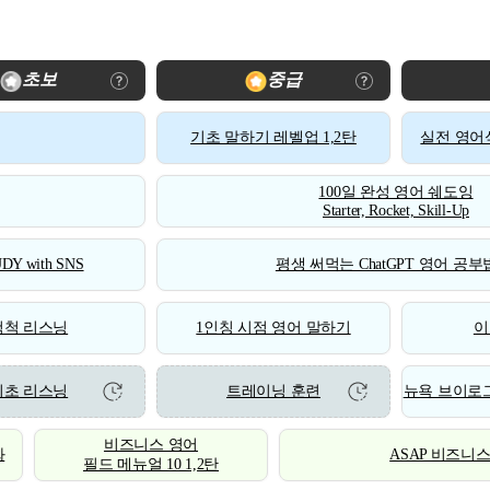
초보
중급
기초 말하기 레벨업 1,2탄
실전 영어식
100일 완성 영어 쉐도잉
Starter, Rocket, Skill-Up
DY with SNS
평생 써먹는 ChatGPT 영어 공부법
척척 리스닝
1인칭 시점 영어 말하기
이
기초 리스닝
트레이닝 훈련
뉴욕 브이로그
비즈니스 영어
화
ASAP 비즈니
필드 메뉴얼 10 1,2탄