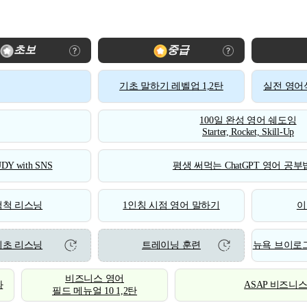
초보
중급
기초 말하기 레벨업 1,2탄
실전 영어식
100일 완성 영어 쉐도잉
Starter, Rocket, Skill-Up
DY with SNS
평생 써먹는 ChatGPT 영어 공부법
척척 리스닝
1인칭 시점 영어 말하기
이
기초 리스닝
트레이닝 훈련
뉴욕 브이로그
비즈니스 영어
화
ASAP 비즈니
필드 메뉴얼 10 1,2탄