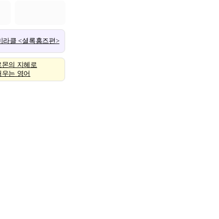
 미라클 <셜록홈즈편>
로몬의 지혜로
배우는 영어