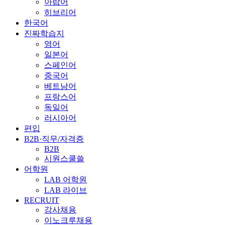
아랍어
히브리어
한국어
진짜학습지
영어
일본어
스페인어
중국어
베트남어
프랑스어
독일어
러시아어
편입
B2B·직무/자격증
B2B
시원스쿨쓸
어학원
LAB 어학원
LAB 라이브
RECRUIT
강사채용
이노크루채용