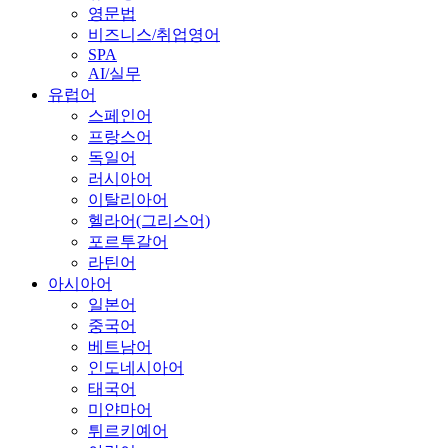
영문법
비즈니스/취업영어
SPA
AI/실무
유럽어
스페인어
프랑스어
독일어
러시아어
이탈리아어
헬라어(그리스어)
포르투갈어
라틴어
아시아어
일본어
중국어
베트남어
인도네시아어
태국어
미얀마어
튀르키예어