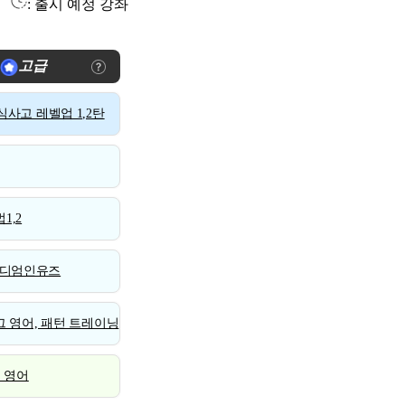
: 출시 예정 강좌
고급
사고 레벨업 1,2탄
1,2
디엄인유즈
 영어, 패턴 트레이닝
스 영어