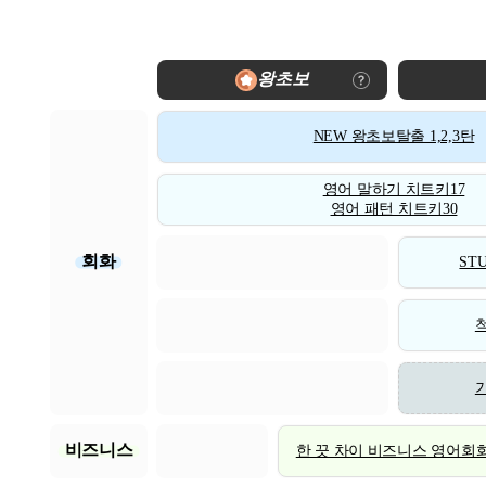
왕초보
NEW 왕초보탈출 1,2,3탄
영어 말하기 치트키17
영어 패턴 치트키30
회화
STU
비즈니스
한 끗 차이 비즈니스 영어회