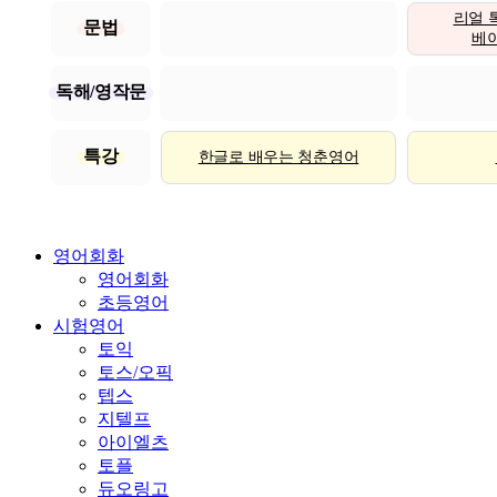
리얼 
문법
베이직
독해/영작문
특강
한글로 배우는 청춘영어
영어회화
영어회화
초등영어
시험영어
토익
토스/오픽
텝스
지텔프
아이엘츠
토플
듀오링고