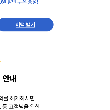
0원 할인 쿠폰 증정!
혜택 받기
 안내
동의를 해제하시면
보
등 고객님을 위한