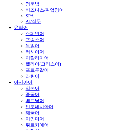
영문법
비즈니스/취업영어
SPA
AI/실무
유럽어
스페인어
프랑스어
독일어
러시아어
이탈리아어
헬라어(그리스어)
포르투갈어
라틴어
아시아어
일본어
중국어
베트남어
인도네시아어
태국어
미얀마어
튀르키예어