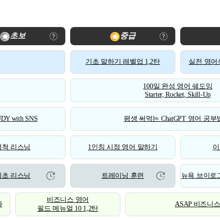
초보
중급
기초 말하기 레벨업 1,2탄
실전 영어식
100일 완성 영어 쉐도잉
Starter, Rocket, Skill-Up
DY with SNS
평생 써먹는 ChatGPT 영어 공부법
척척 리스닝
1인칭 시점 영어 말하기
이
기초 리스닝
트레이닝 훈련
뉴욕 브이로그
비즈니스 영어
화
ASAP 비즈니
필드 메뉴얼 10 1,2탄