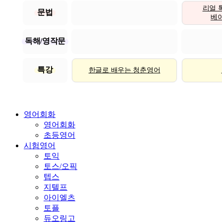
리얼 
문법
베이직
독해/영작문
특강
한글로 배우는 청춘영어
영어회화
영어회화
초등영어
시험영어
토익
토스/오픽
텝스
지텔프
아이엘츠
토플
듀오링고