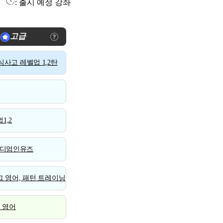
: 출시 예정 강좌
고급
사고 레벨업 1,2탄
1,2
디엄인유즈
 영어, 패턴 트레이닝
스 영어