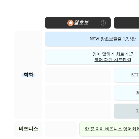
왕초보
NEW 왕초보탈출 1,2,3탄
영어 말하기 치트키17
영어 패턴 치트키30
회화
STU
비즈니스
한 끗 차이 비즈니스 영어회