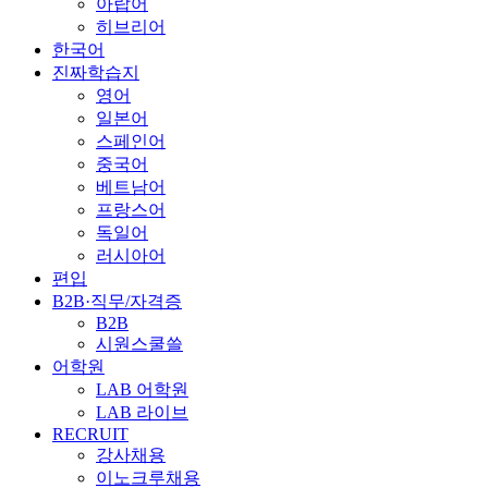
아랍어
히브리어
한국어
진짜학습지
영어
일본어
스페인어
중국어
베트남어
프랑스어
독일어
러시아어
편입
B2B·직무/자격증
B2B
시원스쿨쓸
어학원
LAB 어학원
LAB 라이브
RECRUIT
강사채용
이노크루채용