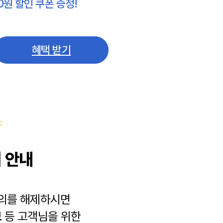
0원 할인 쿠폰 증정!
혜택 받기
 안내
동의를 해제하시면
보
등 고객님을 위한