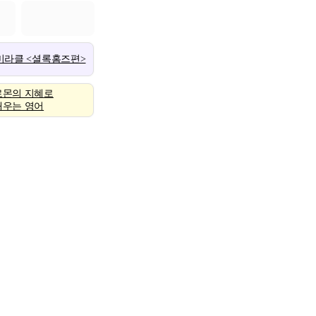
 미라클 <셜록홈즈편>
로몬의 지혜로
배우는 영어