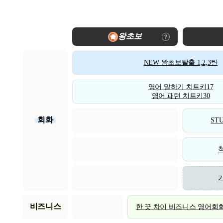
왕초보
NEW 왕초보탈출 1,2,3탄
영어 말하기 치트키17
영어 패턴 치트키30
회화
STU
비즈니스
한 끗 차이 비즈니스 영어회