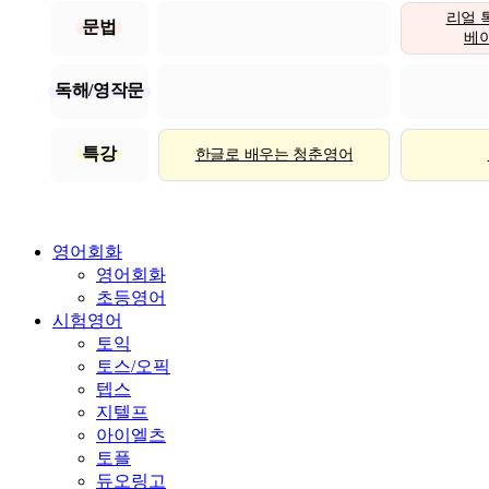
리얼 
문법
베이직
독해/영작문
특강
한글로 배우는 청춘영어
영어회화
영어회화
초등영어
시험영어
토익
토스/오픽
텝스
지텔프
아이엘츠
토플
듀오링고