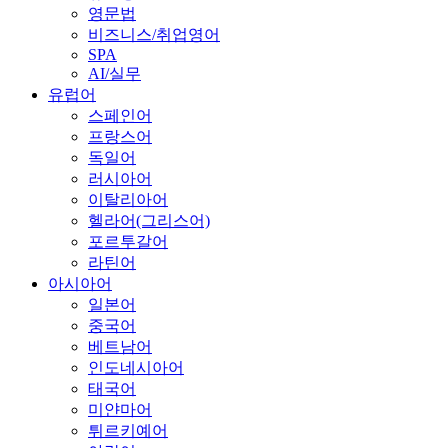
영문법
비즈니스/취업영어
SPA
AI/실무
유럽어
스페인어
프랑스어
독일어
러시아어
이탈리아어
헬라어(그리스어)
포르투갈어
라틴어
아시아어
일본어
중국어
베트남어
인도네시아어
태국어
미얀마어
튀르키예어