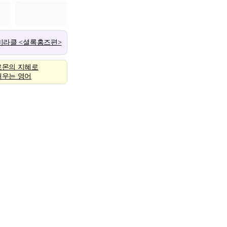
 미라클 <셜록홈즈편>
로몬의 지혜로
배우는 영어