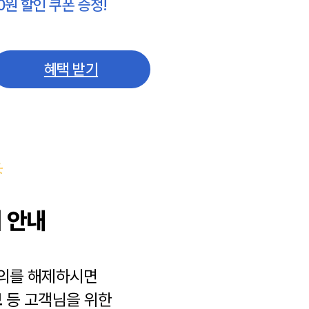
0원 할인 쿠폰 증정!
혜택 받기
 안내
동의를 해제하시면
보
등 고객님을 위한