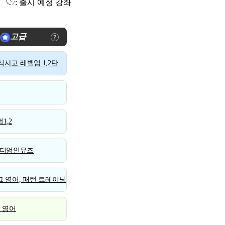
: 출시 예정 강좌
고급
사고 레벨업 1,2탄
1,2
디엄인유즈
 영어, 패턴 트레이닝
스 영어