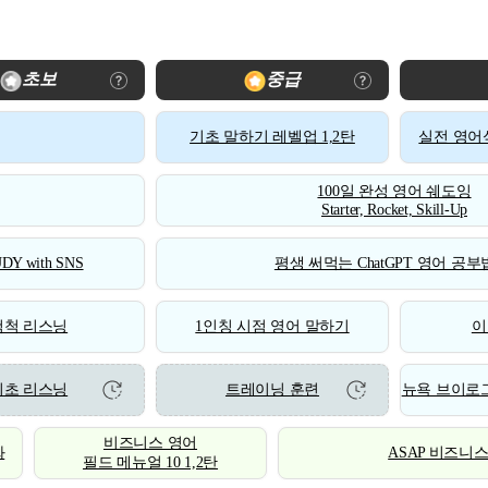
초보
중급
기초 말하기 레벨업 1,2탄
실전 영어식
100일 완성 영어 쉐도잉
Starter, Rocket, Skill-Up
DY with SNS
평생 써먹는 ChatGPT 영어 공부법
척척 리스닝
1인칭 시점 영어 말하기
이
기초 리스닝
트레이닝 훈련
뉴욕 브이로그
비즈니스 영어
화
ASAP 비즈니
필드 메뉴얼 10 1,2탄