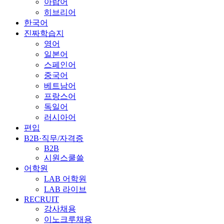
아랍어
히브리어
한국어
진짜학습지
영어
일본어
스페인어
중국어
베트남어
프랑스어
독일어
러시아어
편입
B2B·직무/자격증
B2B
시원스쿨쓸
어학원
LAB 어학원
LAB 라이브
RECRUIT
강사채용
이노크루채용