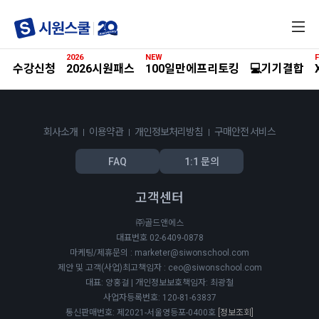
전
체
메
2026
NEW
F
뉴
수강신청
2026시원패스
100일만에프리토킹
💻기기결합
회사소개
이용약관
개인정보처리방침
구매안전 서비스
FAQ
1:1 문의
고객센터
㈜골드앤에스
대표번호 02-6409-0878
마케팅/제휴문의 : marketer@siwonschool.com
제안 및 고객(사업)최고책임자 : ceo@siwonschool.com
대표: 양홍걸 | 개인정보보호책임자: 최광철
사업자등록번호: 120-81-63837
통신판매번호: 제2021-서울영등포-0400호
[정보조회]