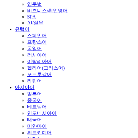
영문법
비즈니스/취업영어
SPA
AI/실무
유럽어
스페인어
프랑스어
독일어
러시아어
이탈리아어
헬라어(그리스어)
포르투갈어
라틴어
아시아어
일본어
중국어
베트남어
인도네시아어
태국어
미얀마어
튀르키예어