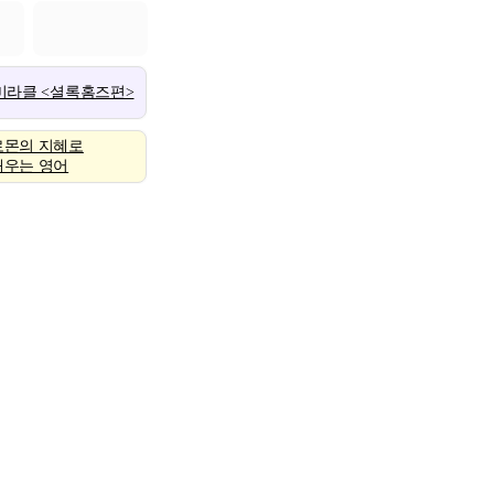
 미라클 <셜록홈즈편>
로몬의 지혜로
배우는 영어