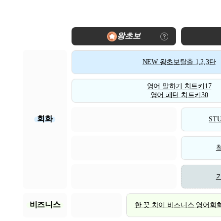
왕초보
NEW 왕초보탈출 1,2,3탄
영어 말하기 치트키17
영어 패턴 치트키30
회화
STU
비즈니스
한 끗 차이 비즈니스 영어회