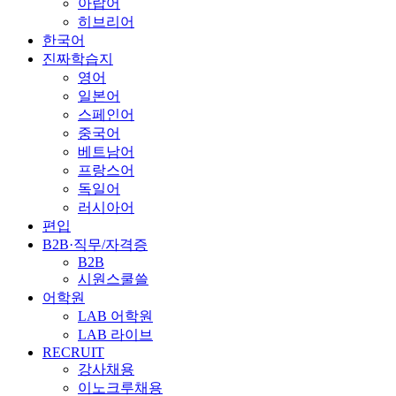
아랍어
히브리어
한국어
진짜학습지
영어
일본어
스페인어
중국어
베트남어
프랑스어
독일어
러시아어
편입
B2B·직무/자격증
B2B
시원스쿨쓸
어학원
LAB 어학원
LAB 라이브
RECRUIT
강사채용
이노크루채용