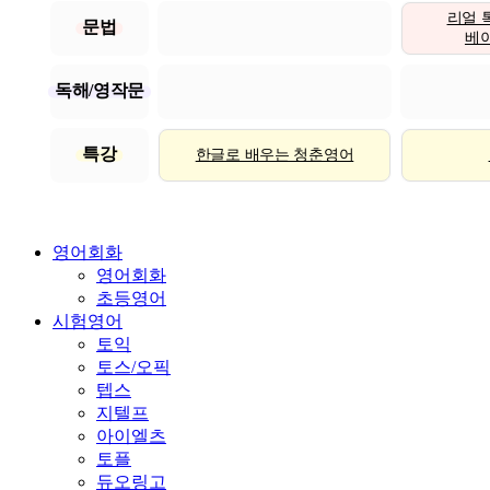
리얼 
문법
베이직
독해/영작문
특강
한글로 배우는 청춘영어
영어회화
영어회화
초등영어
시험영어
토익
토스/오픽
텝스
지텔프
아이엘츠
토플
듀오링고