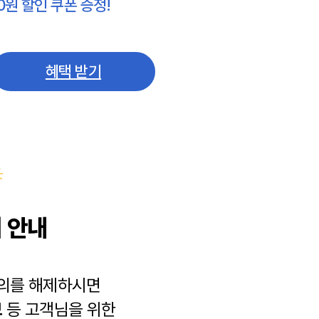
0원 할인 쿠폰 증정!
혜택 받기
 안내
동의를 해제하시면
보
등 고객님을 위한