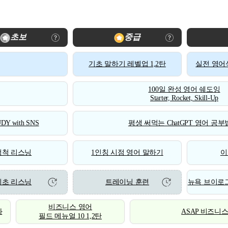
초보
중급
기초 말하기 레벨업 1,2탄
실전 영어식
100일 완성 영어 쉐도잉
Starter, Rocket, Skill-Up
DY with SNS
평생 써먹는 ChatGPT 영어 공부법
척척 리스닝
1인칭 시점 영어 말하기
이
기초 리스닝
트레이닝 훈련
뉴욕 브이로그
비즈니스 영어
화
ASAP 비즈니
필드 메뉴얼 10 1,2탄