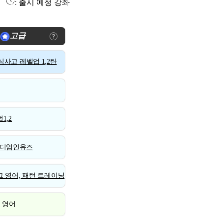
: 출시 예정 강좌
고급
사고 레벨업 1,2탄
1,2
디엄인유즈
 영어, 패턴 트레이닝
스 영어