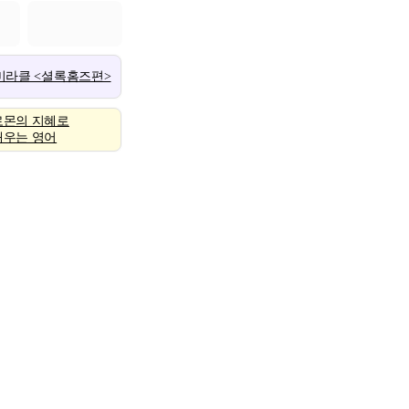
 미라클 <셜록홈즈편>
로몬의 지혜로
배우는 영어