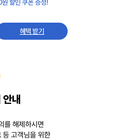
0원 할인 쿠폰 증정!
혜택 받기
 안내
동의를 해제하시면
보
등 고객님을 위한