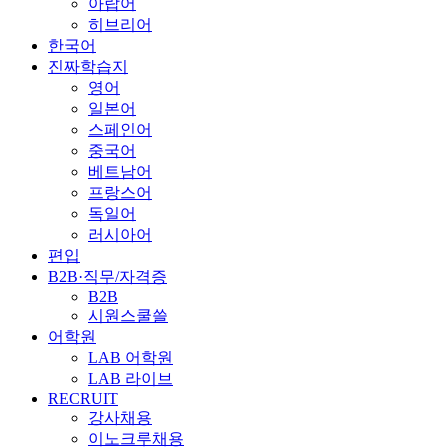
아랍어
히브리어
한국어
진짜학습지
영어
일본어
스페인어
중국어
베트남어
프랑스어
독일어
러시아어
편입
B2B·직무/자격증
B2B
시원스쿨쓸
어학원
LAB 어학원
LAB 라이브
RECRUIT
강사채용
이노크루채용