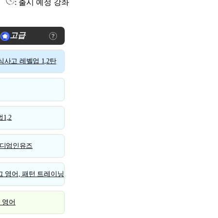
: 출시 예정 강좌
고급
사고 레벨업 1,2탄
1,2
디엄인유즈
 영어, 패턴 트레이닝
스 영어