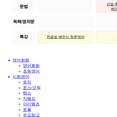
리얼 
문법
베이직
독해/영작문
특강
한글로 배우는 청춘영어
영어회화
영어회화
초등영어
시험영어
토익
토스/오픽
텝스
지텔프
아이엘츠
토플
듀오링고