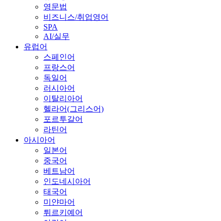
영문법
비즈니스/취업영어
SPA
AI/실무
유럽어
스페인어
프랑스어
독일어
러시아어
이탈리아어
헬라어(그리스어)
포르투갈어
라틴어
아시아어
일본어
중국어
베트남어
인도네시아어
태국어
미얀마어
튀르키예어