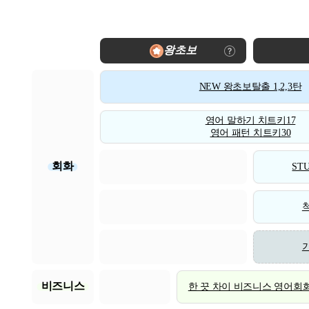
왕초보
NEW 왕초보탈출 1,2,3탄
영어 말하기 치트키17
영어 패턴 치트키30
회화
STU
비즈니스
한 끗 차이 비즈니스 영어회