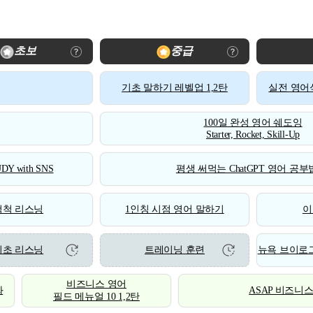
초보
중급
기초 말하기 레벨업 1,2탄
실전 영어식
100일 완성 영어 쉐도잉
Starter, Rocket, Skill-Up
DY with SNS
평생 써먹는 ChatGPT 영어 공부법
척척 리스닝
1인칭 시점 영어 말하기
이
기초 리스닝
트레이닝 훈련
뉴욕 브이로그
비즈니스 영어
화
ASAP 비즈니
필드 메뉴얼 10 1,2탄