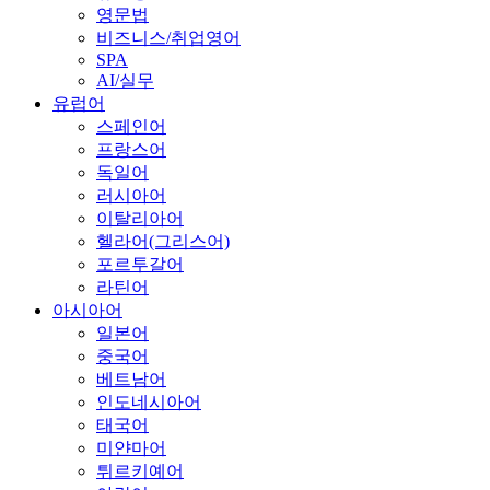
영문법
비즈니스/취업영어
SPA
AI/실무
유럽어
스페인어
프랑스어
독일어
러시아어
이탈리아어
헬라어(그리스어)
포르투갈어
라틴어
아시아어
일본어
중국어
베트남어
인도네시아어
태국어
미얀마어
튀르키예어