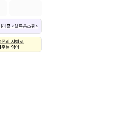
 미라클 <셜록홈즈편>
로몬의 지혜로
배우는 영어