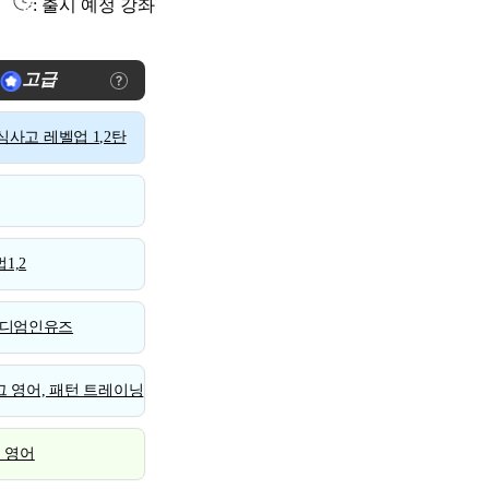
: 출시 예정 강좌
고급
사고 레벨업 1,2탄
1,2
디엄인유즈
 영어, 패턴 트레이닝
스 영어