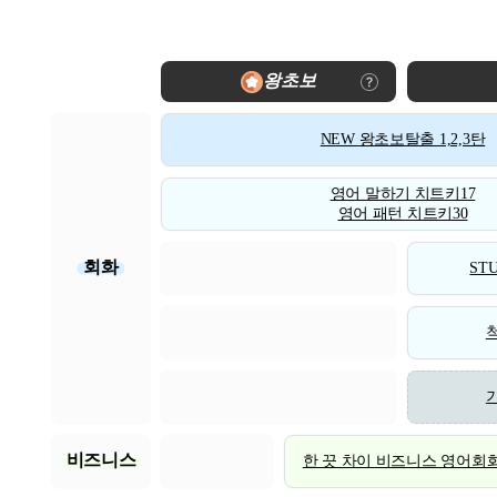
왕초보
NEW 왕초보탈출 1,2,3탄
영어 말하기 치트키17
영어 패턴 치트키30
회화
STU
비즈니스
한 끗 차이 비즈니스 영어회