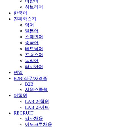
아랍어
히브리어
한국어
진짜학습지
영어
일본어
스페인어
중국어
베트남어
프랑스어
독일어
러시아어
편입
B2B·직무/자격증
B2B
시원스쿨쓸
어학원
LAB 어학원
LAB 라이브
RECRUIT
강사채용
이노크루채용