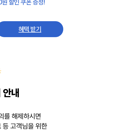
0원 할인 쿠폰 증정!
혜택 받기
 안내
동의를 해제하시면
보
등 고객님을 위한