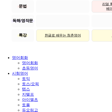
리얼 
문법
베이직
독해/영작문
특강
한글로 배우는 청춘영어
영어회화
영어회화
초등영어
시험영어
토익
토스/오픽
텝스
지텔프
아이엘츠
토플
듀오링고