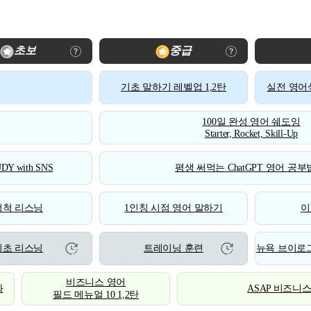
초보
중급
기초 말하기 레벨업 1,2탄
실전 영어식
100일 완성 영어 쉐도잉
Starter, Rocket, Skill-Up
DY with SNS
평생 써먹는 ChatGPT 영어 공부법
척척 리스닝
1인칭 시점 영어 말하기
이
기초 리스닝
트레이닝 훈련
뉴욕 브이로그
비즈니스 영어
화
ASAP 비즈니
필드 메뉴얼 10 1,2탄