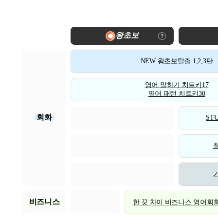
왕초보
NEW 왕초보탈출 1,2,3탄
영어 말하기 치트키17
영어 패턴 치트키30
회화
STU
비즈니스
한 끗 차이 비즈니스 영어회