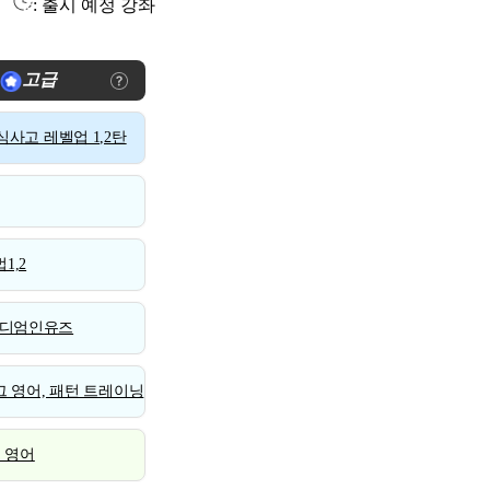
: 출시 예정 강좌
고급
사고 레벨업 1,2탄
1,2
디엄인유즈
 영어, 패턴 트레이닝
스 영어