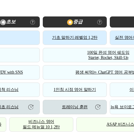
초보
중급
기초 말하기 레벨업 1,2탄
실전 영어식
100일 완성 영어 쉐도잉
Starter, Rocket, Skill-Up
DY with SNS
평생 써먹는 ChatGPT 영어 공부법
척척 리스닝
1인칭 시점 영어 말하기
이
기초 리스닝
트레이닝 훈련
뉴욕 브이로그
비즈니스 영어
화
ASAP 비즈니
필드 메뉴얼 10 1,2탄