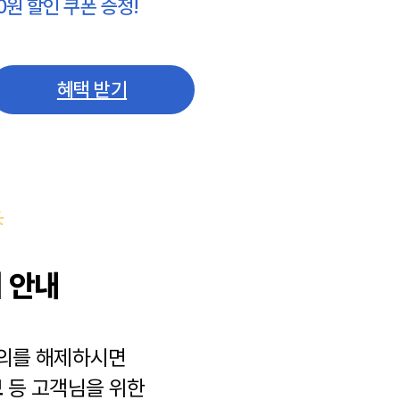
0원 할인 쿠폰 증정!
혜택 받기
 안내
동의를 해제하시면
보
등 고객님을 위한