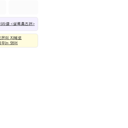
 미라클 <셜록홈즈편>
로몬의 지혜로
배우는 영어