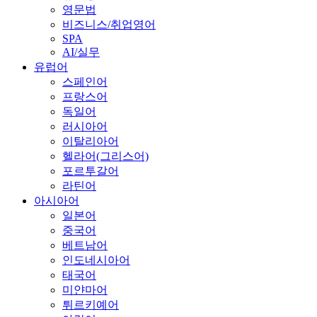
영문법
비즈니스/취업영어
SPA
AI/실무
유럽어
스페인어
프랑스어
독일어
러시아어
이탈리아어
헬라어(그리스어)
포르투갈어
라틴어
아시아어
일본어
중국어
베트남어
인도네시아어
태국어
미얀마어
튀르키예어