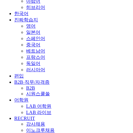
아랍어
히브리어
한국어
진짜학습지
영어
일본어
스페인어
중국어
베트남어
프랑스어
독일어
러시아어
편입
B2B·직무/자격증
B2B
시원스쿨쓸
어학원
LAB 어학원
LAB 라이브
RECRUIT
강사채용
이노크루채용