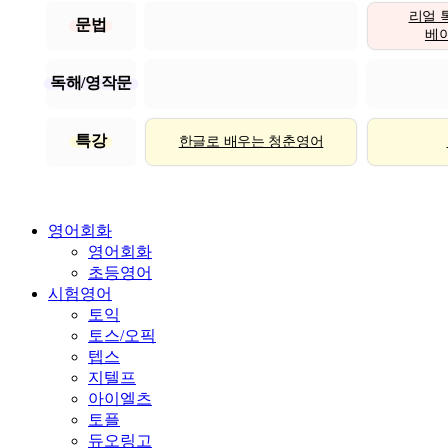
리얼 
문법
베이직
독해/영작문
특강
한글로 배우는 청춘영어
영어회화
영어회화
초등영어
시험영어
토익
토스/오픽
텝스
지텔프
아이엘츠
토플
듀오링고