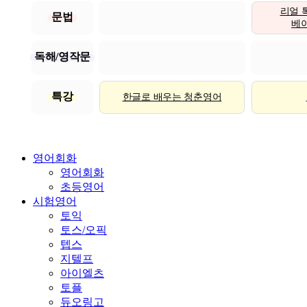
리얼 
문법
베이직
독해/영작문
특강
한글로 배우는 청춘영어
영어회화
영어회화
초등영어
시험영어
토익
토스/오픽
텝스
지텔프
아이엘츠
토플
듀오링고