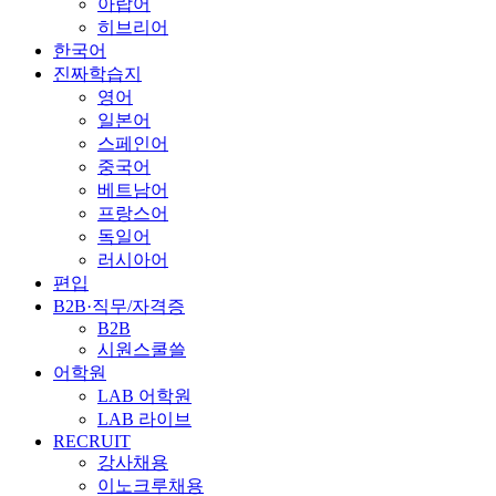
아랍어
히브리어
한국어
진짜학습지
영어
일본어
스페인어
중국어
베트남어
프랑스어
독일어
러시아어
편입
B2B·직무/자격증
B2B
시원스쿨쓸
어학원
LAB 어학원
LAB 라이브
RECRUIT
강사채용
이노크루채용