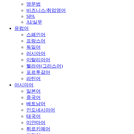
영문법
비즈니스/취업영어
SPA
AI/실무
유럽어
스페인어
프랑스어
독일어
러시아어
이탈리아어
헬라어(그리스어)
포르투갈어
라틴어
아시아어
일본어
중국어
베트남어
인도네시아어
태국어
미얀마어
튀르키예어