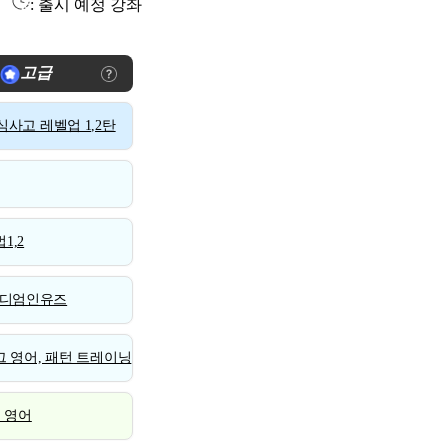
: 출시 예정 강좌
고급
사고 레벨업 1,2탄
1,2
디엄인유즈
 영어, 패턴 트레이닝
스 영어