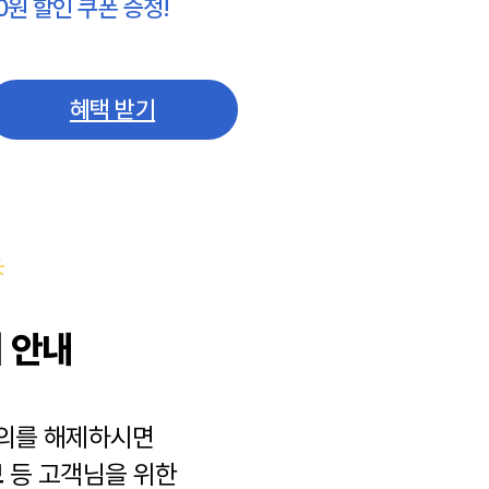
0원 할인 쿠폰 증정!
혜택 받기
 안내
동의를 해제하시면
보
등 고객님을 위한