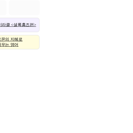
 미라클 <셜록홈즈편>
로몬의 지혜로
배우는 영어