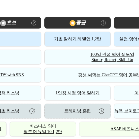
초보
중급
기초 말하기 레벨업 1,2탄
실전 영어식
100일 완성 영어 쉐도잉
Starter, Rocket, Skill-Up
DY with SNS
평생 써먹는 ChatGPT 영어 공부법
척척 리스닝
1인칭 시점 영어 말하기
이
기초 리스닝
트레이닝 훈련
뉴욕 브이로그
비즈니스 영어
화
ASAP 비즈니
필드 메뉴얼 10 1,2탄