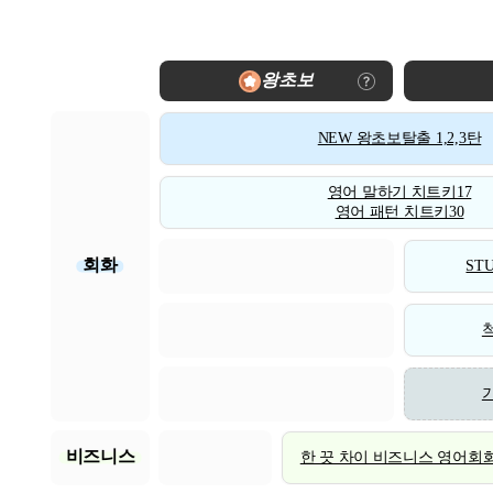
왕초보
NEW 왕초보탈출 1,2,3탄
영어 말하기 치트키17
영어 패턴 치트키30
회화
STU
비즈니스
한 끗 차이 비즈니스 영어회