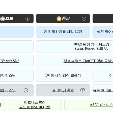
초보
중급
기초 말하기 레벨업 1,2탄
실전 영어식
100일 완성 영어 쉐도잉
Starter, Rocket, Skill-Up
DY with SNS
평생 써먹는 ChatGPT 영어 공부법
척척 리스닝
1인칭 시점 영어 말하기
이
기초 리스닝
트레이닝 훈련
뉴욕 브이로그
비즈니스 영어
화
ASAP 비즈니
필드 메뉴얼 10 1,2탄