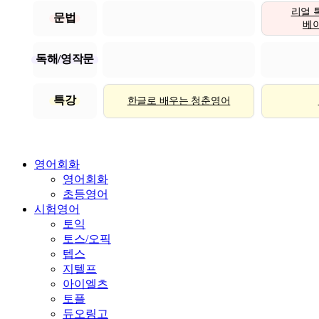
리얼 
문법
베이직
독해/영작문
특강
한글로 배우는 청춘영어
영어회화
영어회화
초등영어
시험영어
토익
토스/오픽
텝스
지텔프
아이엘츠
토플
듀오링고