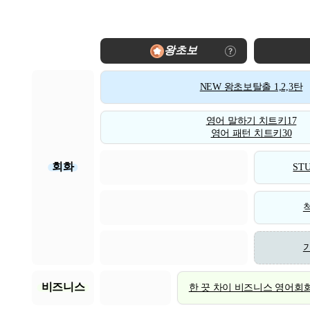
왕초보
NEW 왕초보탈출 1,2,3탄
영어 말하기 치트키17
영어 패턴 치트키30
회화
STU
비즈니스
한 끗 차이 비즈니스 영어회