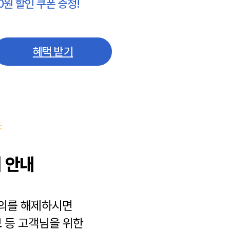
0원 할인 쿠폰 증정!
혜택 받기
 안내
동의를 해제하시면
보
등 고객님을 위한