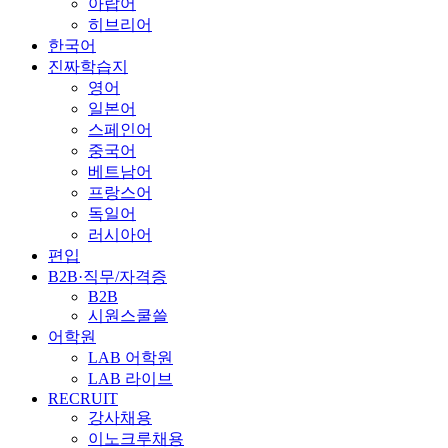
아랍어
히브리어
한국어
진짜학습지
영어
일본어
스페인어
중국어
베트남어
프랑스어
독일어
러시아어
편입
B2B·직무/자격증
B2B
시원스쿨쓸
어학원
LAB 어학원
LAB 라이브
RECRUIT
강사채용
이노크루채용