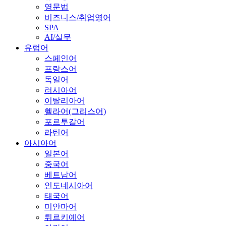
영문법
비즈니스/취업영어
SPA
AI/실무
유럽어
스페인어
프랑스어
독일어
러시아어
이탈리아어
헬라어(그리스어)
포르투갈어
라틴어
아시아어
일본어
중국어
베트남어
인도네시아어
태국어
미얀마어
튀르키예어