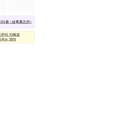
 미라클 <셜록홈즈편>
로몬의 지혜로
배우는 영어