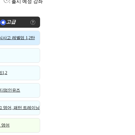
: 출시 예정 강좌
고급
사고 레벨업 1,2탄
1,2
디엄인유즈
 영어, 패턴 트레이닝
스 영어