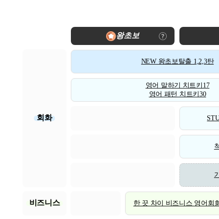
왕초보
NEW 왕초보탈출 1,2,3탄
영어 말하기 치트키17
영어 패턴 치트키30
회화
STU
비즈니스
한 끗 차이 비즈니스 영어회