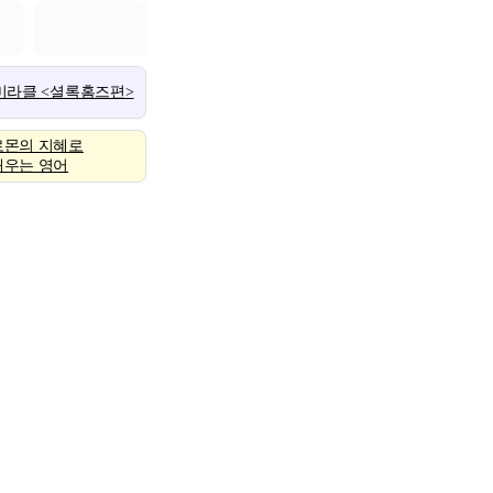
 미라클 <셜록홈즈편>
로몬의 지혜로
배우는 영어