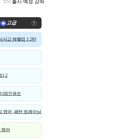
: 출시 예정 강좌
고급
사고 레벨업 1,2탄
1,2
디엄인유즈
 영어, 패턴 트레이닝
스 영어