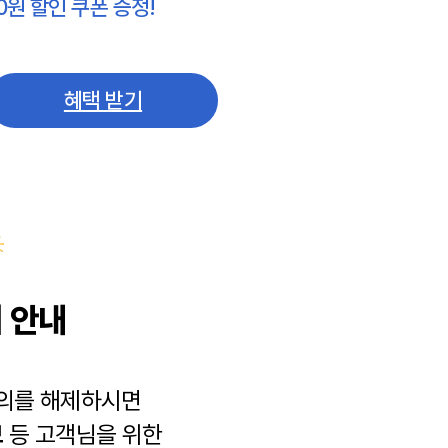
0원 할인 쿠폰 증정!
혜택 받기
 안내
동의를 해제하시면
보
등 고객님을 위한