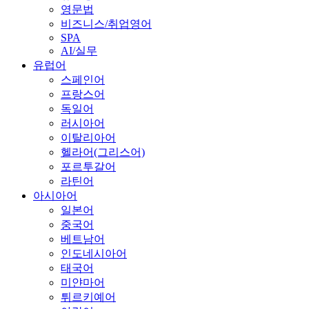
영문법
비즈니스/취업영어
SPA
AI/실무
유럽어
스페인어
프랑스어
독일어
러시아어
이탈리아어
헬라어(그리스어)
포르투갈어
라틴어
아시아어
일본어
중국어
베트남어
인도네시아어
태국어
미얀마어
튀르키예어