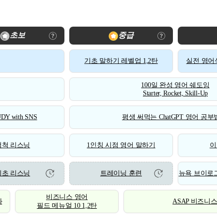
초보
중급
기초 말하기 레벨업 1,2탄
실전 영어식
100일 완성 영어 쉐도잉
Starter, Rocket, Skill-Up
DY with SNS
평생 써먹는 ChatGPT 영어 공부법
척척 리스닝
1인칭 시점 영어 말하기
이
기초 리스닝
트레이닝 훈련
뉴욕 브이로그
비즈니스 영어
화
ASAP 비즈니
필드 메뉴얼 10 1,2탄