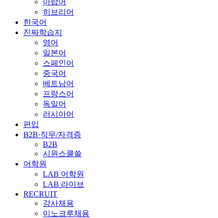
아랍어
히브리어
한국어
진짜학습지
영어
일본어
스페인어
중국어
베트남어
프랑스어
독일어
러시아어
편입
B2B·직무/자격증
B2B
시원스쿨쓸
어학원
LAB 어학원
LAB 라이브
RECRUIT
강사채용
이노크루채용