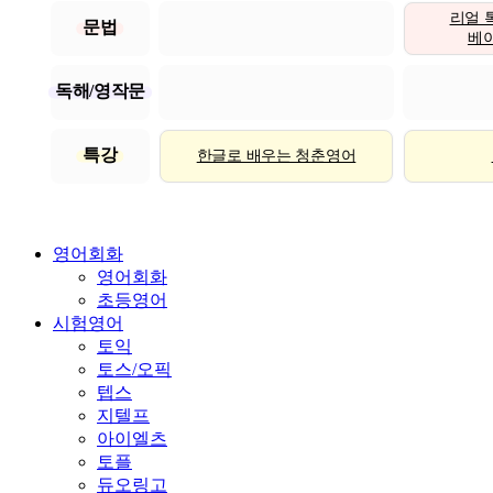
리얼 
문법
베이직
독해/영작문
특강
한글로 배우는 청춘영어
영어회화
영어회화
초등영어
시험영어
토익
토스/오픽
텝스
지텔프
아이엘츠
토플
듀오링고