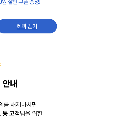
0원 할인 쿠폰 증정!
혜택 받기
 안내
동의를 해제하시면
보
등 고객님을 위한