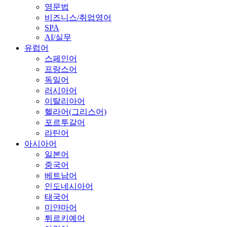
영문법
비즈니스/취업영어
SPA
AI/실무
유럽어
스페인어
프랑스어
독일어
러시아어
이탈리아어
헬라어(그리스어)
포르투갈어
라틴어
아시아어
일본어
중국어
베트남어
인도네시아어
태국어
미얀마어
튀르키예어