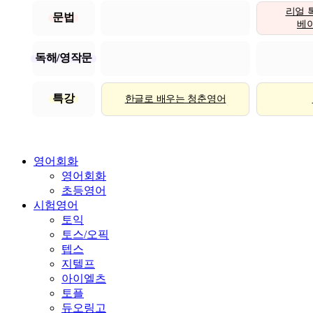
리얼 
문법
베이직
독해/영작문
특강
한글로 배우는 청춘영어
영어회화
영어회화
초등영어
시험영어
토익
토스/오픽
텝스
지텔프
아이엘츠
토플
듀오링고