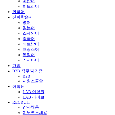
아랍어
히브리어
한국어
진짜학습지
영어
일본어
스페인어
중국어
베트남어
프랑스어
독일어
러시아어
편입
B2B·직무/자격증
B2B
시원스쿨쓸
어학원
LAB 어학원
LAB 라이브
RECRUIT
강사채용
이노크루채용