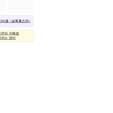
 미라클 <셜록홈즈편>
로몬의 지혜로
배우는 영어