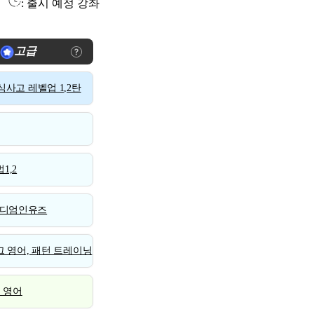
: 출시 예정 강좌
고급
사고 레벨업 1,2탄
1,2
디엄인유즈
 영어, 패턴 트레이닝
스 영어