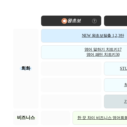
왕초보
NEW 왕초보탈출 1,2,3탄
영어 말하기 치트키17
영어 패턴 치트키30
회화
STU
비즈니스
한 끗 차이 비즈니스 영어회