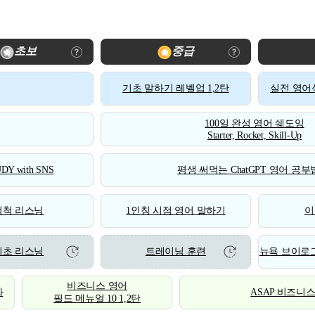
초보
중급
기초 말하기 레벨업 1,2탄
실전 영어식
100일 완성 영어 쉐도잉
Starter, Rocket, Skill-Up
DY with SNS
평생 써먹는 ChatGPT 영어 공부법
척척 리스닝
1인칭 시점 영어 말하기
이
기초 리스닝
트레이닝 훈련
뉴욕 브이로그
비즈니스 영어
화
ASAP 비즈니
필드 메뉴얼 10 1,2탄