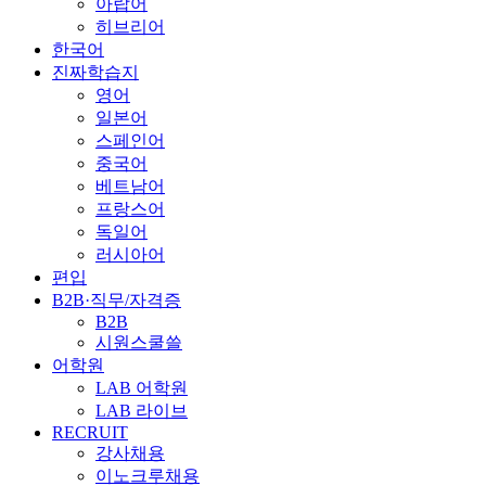
아랍어
히브리어
한국어
진짜학습지
영어
일본어
스페인어
중국어
베트남어
프랑스어
독일어
러시아어
편입
B2B·직무/자격증
B2B
시원스쿨쓸
어학원
LAB 어학원
LAB 라이브
RECRUIT
강사채용
이노크루채용