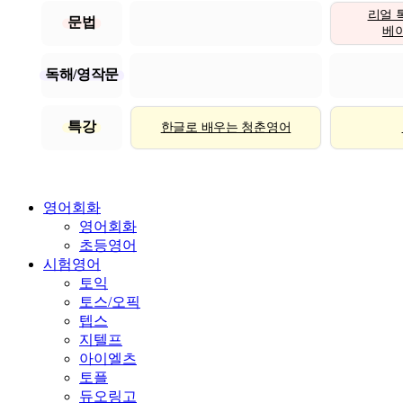
리얼 
문법
베이직
독해/영작문
특강
한글로 배우는 청춘영어
영어회화
영어회화
초등영어
시험영어
토익
토스/오픽
텝스
지텔프
아이엘츠
토플
듀오링고