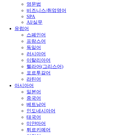
영문법
비즈니스/취업영어
SPA
AI/실무
유럽어
스페인어
프랑스어
독일어
러시아어
이탈리아어
헬라어(그리스어)
포르투갈어
라틴어
아시아어
일본어
중국어
베트남어
인도네시아어
태국어
미얀마어
튀르키예어