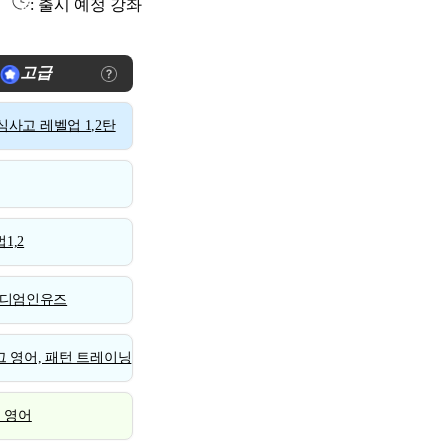
: 출시 예정 강좌
고급
사고 레벨업 1,2탄
1,2
디엄인유즈
 영어, 패턴 트레이닝
스 영어