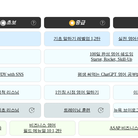
초보
중급
기초 말하기 레벨업 1,2탄
실전 영어식
100일 완성 영어 쉐도잉
Starter, Rocket, Skill-Up
DY with SNS
평생 써먹는 ChatGPT 영어 공부법
척척 리스닝
1인칭 시점 영어 말하기
이
기초 리스닝
트레이닝 훈련
뉴욕 브이로그
비즈니스 영어
화
ASAP 비즈니
필드 메뉴얼 10 1,2탄