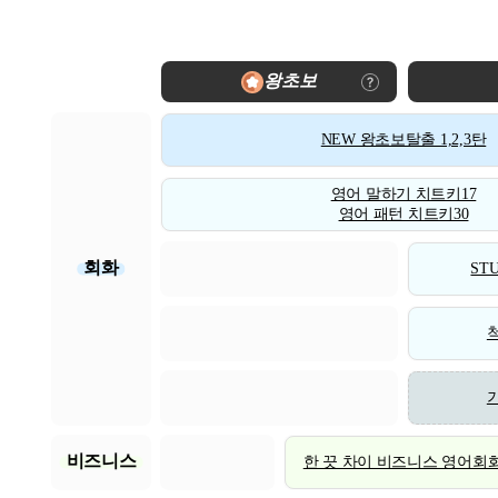
왕초보
NEW 왕초보탈출 1,2,3탄
영어 말하기 치트키17
영어 패턴 치트키30
회화
STU
비즈니스
한 끗 차이 비즈니스 영어회