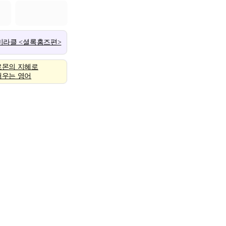
 미라클 <셜록홈즈편>
로몬의 지혜로
배우는 영어