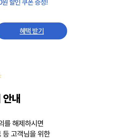
0원 할인 쿠폰 증정!
혜택 받기
 안내
동의를 해제하시면
보
등 고객님을 위한