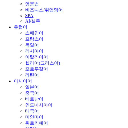
영문법
비즈니스/취업영어
SPA
AI/실무
유럽어
스페인어
프랑스어
독일어
러시아어
이탈리아어
헬라어(그리스어)
포르투갈어
라틴어
아시아어
일본어
중국어
베트남어
인도네시아어
태국어
미얀마어
튀르키예어