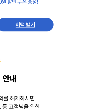
0원 할인 쿠폰 증정!
혜택 받기
 안내
동의를 해제하시면
보
등 고객님을 위한