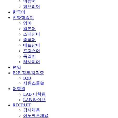
아랍어
히브리어
한국어
진짜학습지
영어
일본어
스페인어
중국어
베트남어
프랑스어
독일어
러시아어
편입
B2B·직무/자격증
B2B
시원스쿨쓸
어학원
LAB 어학원
LAB 라이브
RECRUIT
강사채용
이노크루채용