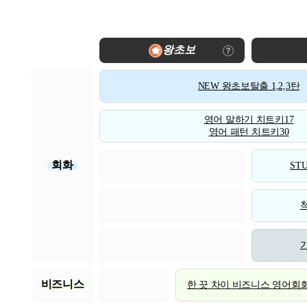
왕초보
NEW 왕초보탈출 1,2,3탄
영어 말하기 치트키17
영어 패턴 치트키30
회화
STU
비즈니스
한 끗 차이 비즈니스 영어회