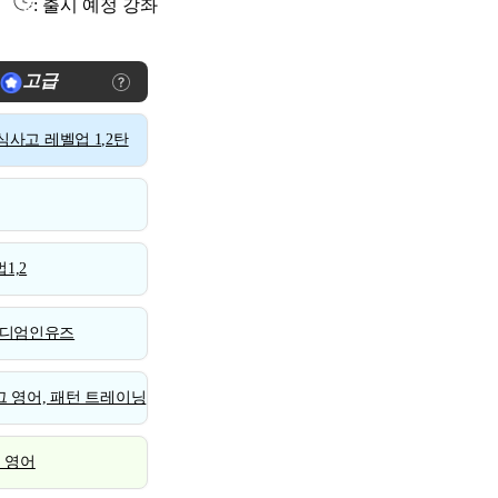
: 출시 예정 강좌
고급
사고 레벨업 1,2탄
1,2
디엄인유즈
 영어, 패턴 트레이닝
스 영어