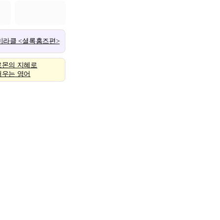
 미라클 <셜록홈즈편>
로몬의 지혜로
배우는 영어