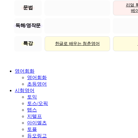
리얼 
문법
베이직
독해/영작문
특강
한글로 배우는 청춘영어
영어회화
영어회화
초등영어
시험영어
토익
토스/오픽
텝스
지텔프
아이엘츠
토플
듀오링고