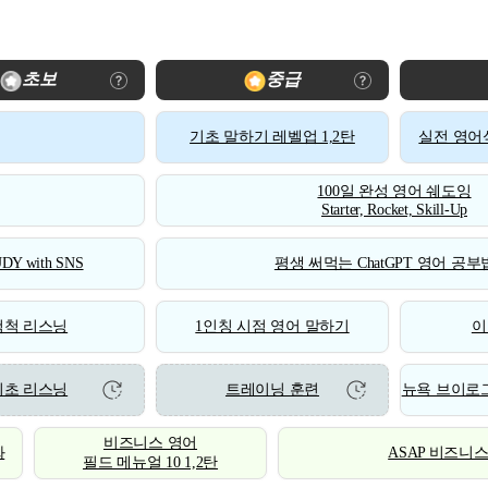
초보
중급
기초 말하기 레벨업 1,2탄
실전 영어식
100일 완성 영어 쉐도잉
Starter, Rocket, Skill-Up
DY with SNS
평생 써먹는 ChatGPT 영어 공부법
척척 리스닝
1인칭 시점 영어 말하기
이
기초 리스닝
트레이닝 훈련
뉴욕 브이로그
비즈니스 영어
화
ASAP 비즈니
필드 메뉴얼 10 1,2탄