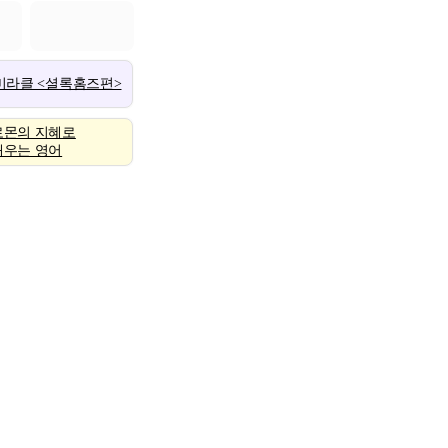
 미라클 <셜록홈즈편>
로몬의 지혜로
배우는 영어