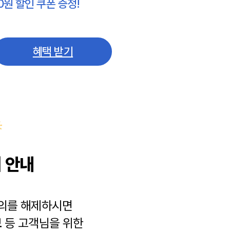
0원 할인 쿠폰 증정!
혜택 받기
 안내
동의를 해제하시면
보
등 고객님을 위한