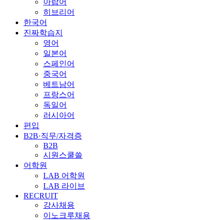
아랍어
히브리어
한국어
진짜학습지
영어
일본어
스페인어
중국어
베트남어
프랑스어
독일어
러시아어
편입
B2B·직무/자격증
B2B
시원스쿨쓸
어학원
LAB 어학원
LAB 라이브
RECRUIT
강사채용
이노크루채용