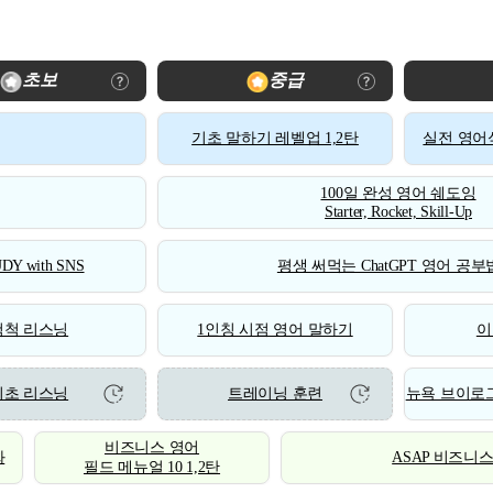
초보
중급
기초 말하기 레벨업 1,2탄
실전 영어식
100일 완성 영어 쉐도잉
Starter, Rocket, Skill-Up
DY with SNS
평생 써먹는 ChatGPT 영어 공부법
척척 리스닝
1인칭 시점 영어 말하기
이
기초 리스닝
트레이닝 훈련
뉴욕 브이로그
비즈니스 영어
화
ASAP 비즈니
필드 메뉴얼 10 1,2탄