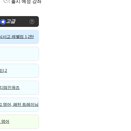
: 출시 예정 강좌
고급
사고 레벨업 1,2탄
1,2
디엄인유즈
 영어, 패턴 트레이닝
스 영어