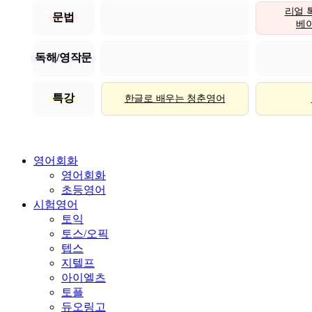
리얼 
문법
베이직
독해/영작문
특강
한글로 배우는 청춘영어
영어회화
영어회화
초등영어
시험영어
토익
토스/오픽
텝스
지텔프
아이엘츠
토플
듀오링고