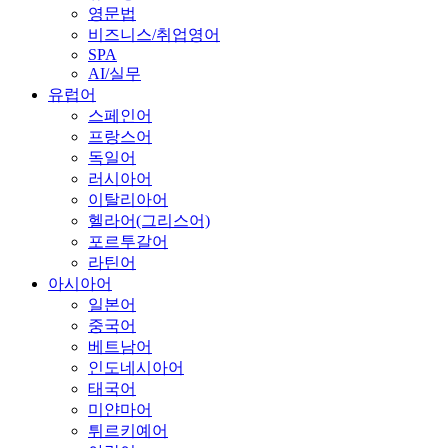
영문법
비즈니스/취업영어
SPA
AI/실무
유럽어
스페인어
프랑스어
독일어
러시아어
이탈리아어
헬라어(그리스어)
포르투갈어
라틴어
아시아어
일본어
중국어
베트남어
인도네시아어
태국어
미얀마어
튀르키예어