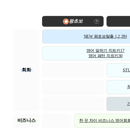
왕초보
NEW 왕초보탈출 1,2,3탄
영어 말하기 치트키17
영어 패턴 치트키30
회화
STU
비즈니스
한 끗 차이 비즈니스 영어회