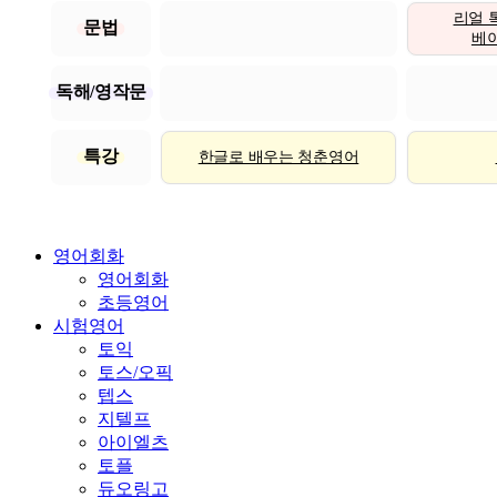
리얼 
문법
베이직
독해/영작문
특강
한글로 배우는 청춘영어
영어회화
영어회화
초등영어
시험영어
토익
토스/오픽
텝스
지텔프
아이엘츠
토플
듀오링고