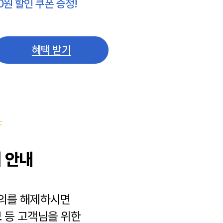
0원 할인 쿠폰 증정!
혜택 받기
 안내
동의를 해제하시면
보
등 고객님을 위한