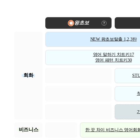
왕초보
NEW 왕초보탈출 1,2,3탄
영어 말하기 치트키17
영어 패턴 치트키30
회화
STU
비즈니스
한 끗 차이 비즈니스 영어회