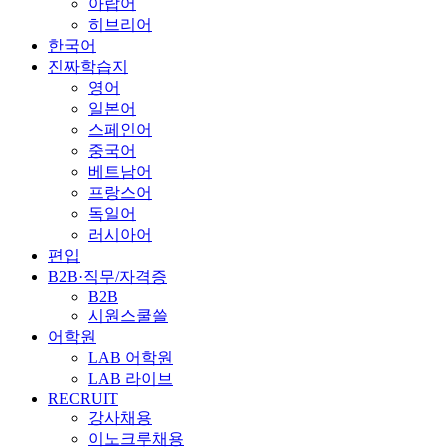
아랍어
히브리어
한국어
진짜학습지
영어
일본어
스페인어
중국어
베트남어
프랑스어
독일어
러시아어
편입
B2B·직무/자격증
B2B
시원스쿨쓸
어학원
LAB 어학원
LAB 라이브
RECRUIT
강사채용
이노크루채용