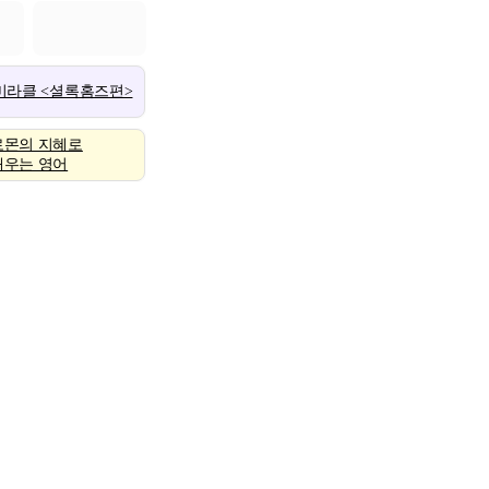
 미라클 <셜록홈즈편>
로몬의 지혜로
배우는 영어