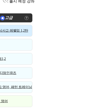
: 출시 예정 강좌
고급
사고 레벨업 1,2탄
1,2
디엄인유즈
 영어, 패턴 트레이닝
스 영어