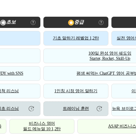
초보
중급
기초 말하기 레벨업 1,2탄
실전 영어식
100일 완성 영어 쉐도잉
Starter, Rocket, Skill-Up
DY with SNS
평생 써먹는 ChatGPT 영어 공부법
척척 리스닝
1인칭 시점 영어 말하기
이
기초 리스닝
트레이닝 훈련
뉴욕 브이로그
비즈니스 영어
화
ASAP 비즈니
필드 메뉴얼 10 1,2탄