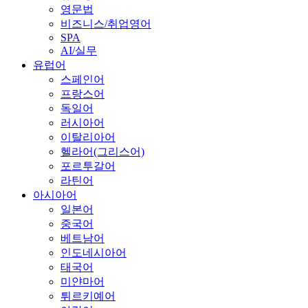
영문법
비즈니스/취업영어
SPA
AI/실무
유럽어
스페인어
프랑스어
독일어
러시아어
이탈리아어
헬라어(그리스어)
포르투갈어
라틴어
아시아어
일본어
중국어
베트남어
인도네시아어
태국어
미얀마어
튀르키예어