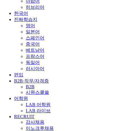
아랍어
히브리어
한국어
진짜학습지
영어
일본어
스페인어
중국어
베트남어
프랑스어
독일어
러시아어
편입
B2B·직무/자격증
B2B
시원스쿨쓸
어학원
LAB 어학원
LAB 라이브
RECRUIT
강사채용
이노크루채용