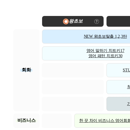
왕초보
NEW 왕초보탈출 1,2,3탄
영어 말하기 치트키17
영어 패턴 치트키30
회화
STU
비즈니스
한 끗 차이 비즈니스 영어회