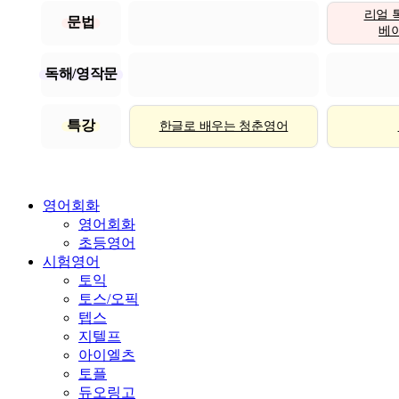
리얼 
문법
베이직
독해/영작문
특강
한글로 배우는 청춘영어
영어회화
영어회화
초등영어
시험영어
토익
토스/오픽
텝스
지텔프
아이엘츠
토플
듀오링고