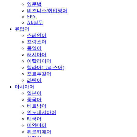
영문법
비즈니스/취업영어
SPA
AI/실무
유럽어
스페인어
프랑스어
독일어
러시아어
이탈리아어
헬라어(그리스어)
포르투갈어
라틴어
아시아어
일본어
중국어
베트남어
인도네시아어
태국어
미얀마어
튀르키예어