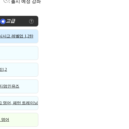
: 출시 예정 강좌
고급
사고 레벨업 1,2탄
1,2
디엄인유즈
 영어, 패턴 트레이닝
스 영어