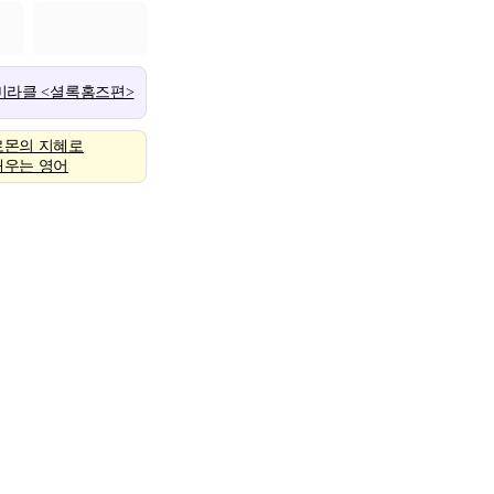
 미라클 <셜록홈즈편>
로몬의 지혜로
배우는 영어