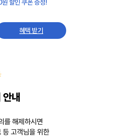
0원 할인 쿠폰 증정!
혜택 받기
 안내
동의를 해제하시면
보
등 고객님을 위한