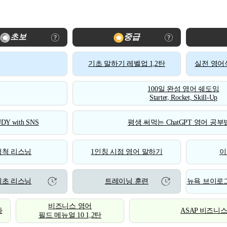
초보
중급
기초 말하기 레벨업 1,2탄
실전 영어식
100일 완성 영어 쉐도잉
Starter, Rocket, Skill-Up
DY with SNS
평생 써먹는 ChatGPT 영어 공부법
척척 리스닝
1인칭 시점 영어 말하기
이
기초 리스닝
트레이닝 훈련
뉴욕 브이로그
비즈니스 영어
화
ASAP 비즈니
필드 메뉴얼 10 1,2탄