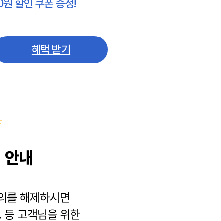
0원 할인 쿠폰 증정!
혜택 받기
 안내
동의를 해제하시면
보
등 고객님을 위한