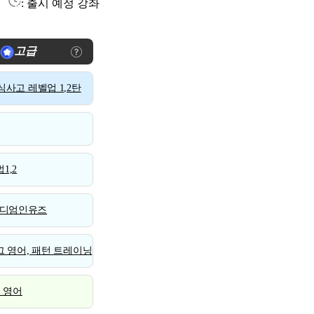
: 출시 예정 강좌
고급
사고 레벨업 1,2탄
1,2
디엄인유즈
 영어, 패턴 트레이닝
스 영어