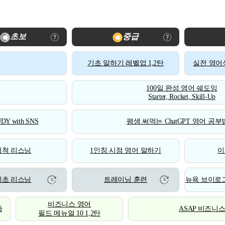
초보
중급
기초 말하기 레벨업 1,2탄
실전 영어식
100일 완성 영어 쉐도잉
Starter, Rocket, Skill-Up
DY with SNS
평생 써먹는 ChatGPT 영어 공부법
척척 리스닝
1인칭 시점 영어 말하기
이
기초 리스닝
트레이닝 훈련
뉴욕 브이로그
비즈니스 영어
화
ASAP 비즈니
필드 메뉴얼 10 1,2탄