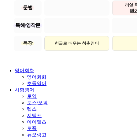
리얼 
문법
베이직
독해/영작문
특강
한글로 배우는 청춘영어
영어회화
영어회화
초등영어
시험영어
토익
토스/오픽
텝스
지텔프
아이엘츠
토플
듀오링고