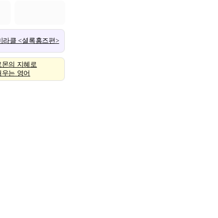
 미라클 <셜록홈즈편>
로몬의 지혜로
배우는 영어