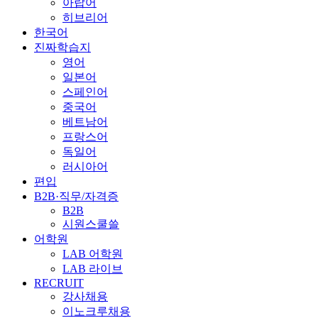
아랍어
히브리어
한국어
진짜학습지
영어
일본어
스페인어
중국어
베트남어
프랑스어
독일어
러시아어
편입
B2B·직무/자격증
B2B
시원스쿨쓸
어학원
LAB 어학원
LAB 라이브
RECRUIT
강사채용
이노크루채용