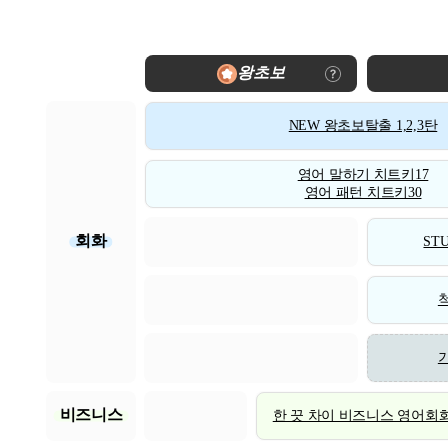
왕초보
NEW 왕초보탈출 1,2,3탄
영어 말하기 치트키17
영어 패턴 치트키30
회화
STU
비즈니스
한 끗 차이 비즈니스 영어회