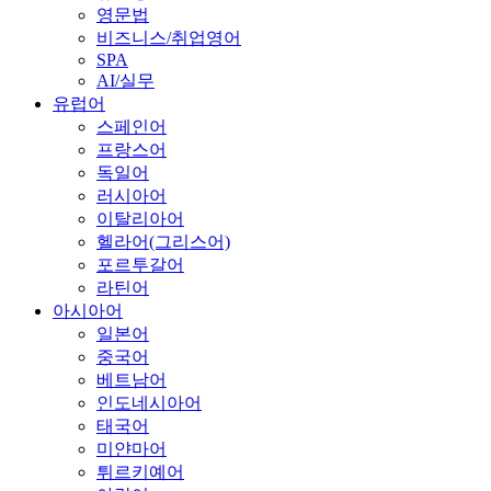
영문법
비즈니스/취업영어
SPA
AI/실무
유럽어
스페인어
프랑스어
독일어
러시아어
이탈리아어
헬라어(그리스어)
포르투갈어
라틴어
아시아어
일본어
중국어
베트남어
인도네시아어
태국어
미얀마어
튀르키예어