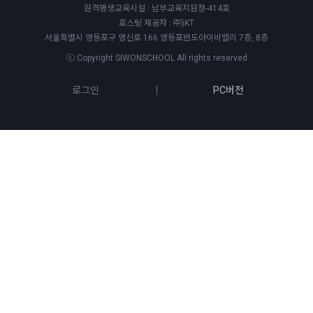
원격평생교육시설 : 남부교육지원청-414호
호스팅 제공자 : ㈜)KT
서울특별시 영등포구 영신로 166 영등포반도아이비밸리 7층, 8층
ⓒ Copyright SIWONSCHOOL All rights reserved
로그인
PC버전