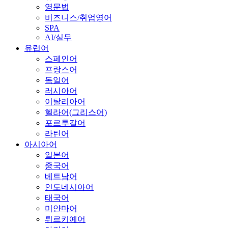
영문법
비즈니스/취업영어
SPA
AI/실무
유럽어
스페인어
프랑스어
독일어
러시아어
이탈리아어
헬라어(그리스어)
포르투갈어
라틴어
아시아어
일본어
중국어
베트남어
인도네시아어
태국어
미얀마어
튀르키예어