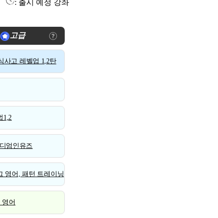
: 출시 예정 강좌
고급
사고 레벨업 1,2탄
1,2
디엄인유즈
 영어, 패턴 트레이닝
스 영어