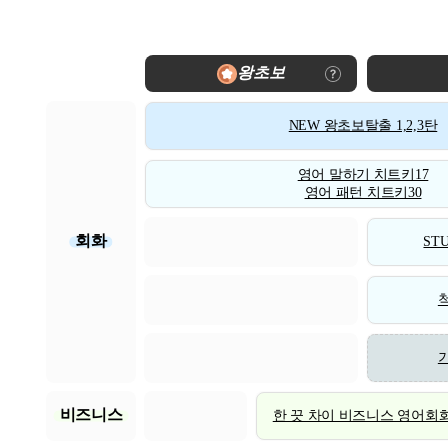
왕초보
NEW 왕초보탈출 1,2,3탄
영어 말하기 치트키17
영어 패턴 치트키30
회화
STU
비즈니스
한 끗 차이 비즈니스 영어회