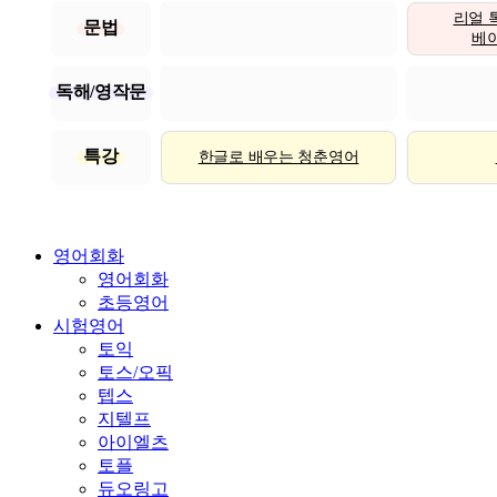
리얼 
문법
베이직
독해/영작문
특강
한글로 배우는 청춘영어
영어회화
영어회화
초등영어
시험영어
토익
토스/오픽
텝스
지텔프
아이엘츠
토플
듀오링고