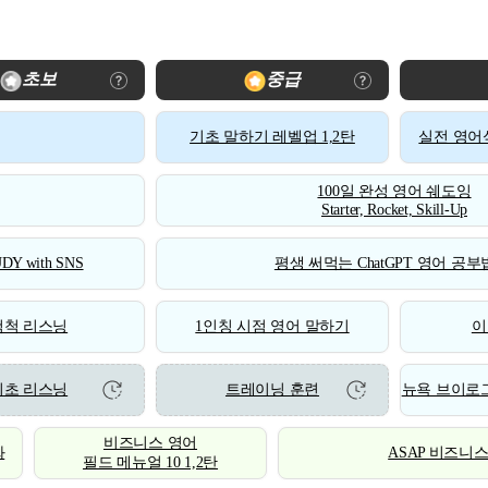
초보
중급
기초 말하기 레벨업 1,2탄
실전 영어식
100일 완성 영어 쉐도잉
Starter, Rocket, Skill-Up
DY with SNS
평생 써먹는 ChatGPT 영어 공부법
척척 리스닝
1인칭 시점 영어 말하기
이
기초 리스닝
트레이닝 훈련
뉴욕 브이로그
비즈니스 영어
화
ASAP 비즈니
필드 메뉴얼 10 1,2탄