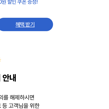
0원 할인 쿠폰 증정!
혜택 받기
 안내
동의를 해제하시면
보
등 고객님을 위한