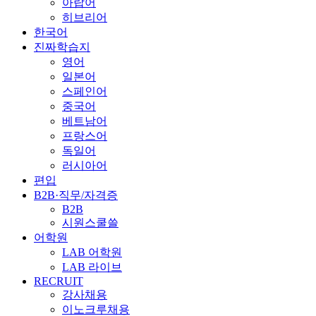
아랍어
히브리어
한국어
진짜학습지
영어
일본어
스페인어
중국어
베트남어
프랑스어
독일어
러시아어
편입
B2B·직무/자격증
B2B
시원스쿨쓸
어학원
LAB 어학원
LAB 라이브
RECRUIT
강사채용
이노크루채용