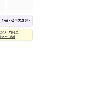
 미라클 <셜록홈즈편>
로몬의 지혜로
배우는 영어