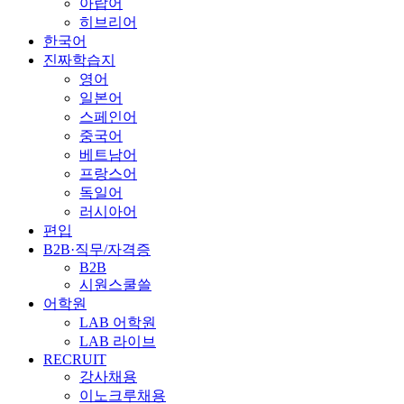
아랍어
히브리어
한국어
진짜학습지
영어
일본어
스페인어
중국어
베트남어
프랑스어
독일어
러시아어
편입
B2B·직무/자격증
B2B
시원스쿨쓸
어학원
LAB 어학원
LAB 라이브
RECRUIT
강사채용
이노크루채용