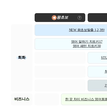
왕초보
NEW 왕초보탈출 1,2,3탄
영어 말하기 치트키17
영어 패턴 치트키30
회화
STU
비즈니스
한 끗 차이 비즈니스 영어회