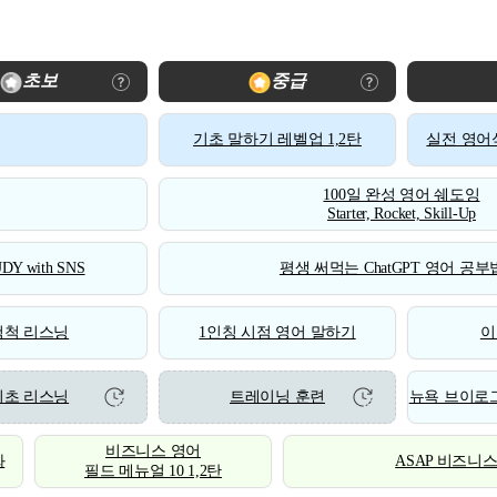
초보
중급
기초 말하기 레벨업 1,2탄
실전 영어식
100일 완성 영어 쉐도잉
Starter, Rocket, Skill-Up
DY with SNS
평생 써먹는 ChatGPT 영어 공부법
척척 리스닝
1인칭 시점 영어 말하기
이
기초 리스닝
트레이닝 훈련
뉴욕 브이로그
비즈니스 영어
화
ASAP 비즈니
필드 메뉴얼 10 1,2탄