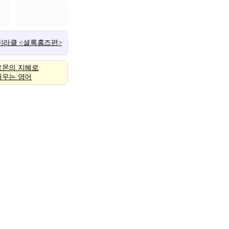
 미라클 <셜록홈즈편>
로몬의 지혜로
배우는 영어