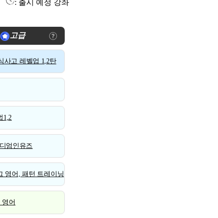
: 출시 예정 강좌
고급
사고 레벨업 1,2탄
1,2
디엄인유즈
 영어, 패턴 트레이닝
스 영어