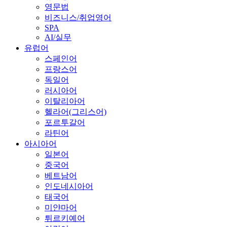
영문법
비즈니스/취업영어
SPA
AI/실무
유럽어
스페인어
프랑스어
독일어
러시아어
이탈리아어
헬라어(그리스어)
포르투갈어
라틴어
아시아어
일본어
중국어
베트남어
인도네시아어
태국어
미얀마어
튀르키예어