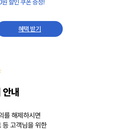
0원 할인 쿠폰 증정!
혜택 받기
 안내
동의를 해제하시면
보
등 고객님을 위한