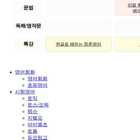
리얼 
문법
베이직
독해/영작문
특강
한글로 배우는 청춘영어
영어회화
영어회화
초등영어
시험영어
토익
토스/오픽
텝스
지텔프
아이엘츠
토플
듀오링고