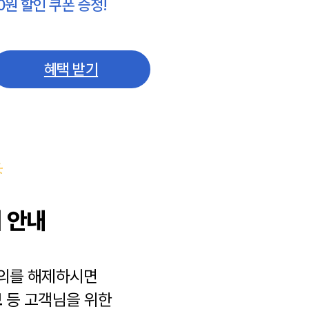
0원 할인 쿠폰 증정!
혜택 받기
 안내
동의를 해제하시면
보
등 고객님을 위한