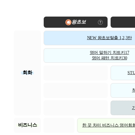
왕초보
NEW 왕초보탈출 1,2,3탄
영어 말하기 치트키17
영어 패턴 치트키30
회화
STU
비즈니스
한 끗 차이 비즈니스 영어회