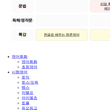
리얼 
문법
베이직
독해/영작문
특강
한글로 배우는 청춘영어
영어회화
영어회화
초등영어
시험영어
토익
토스/오픽
텝스
지텔프
아이엘츠
토플
듀오링고