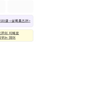
 미라클 <셜록홈즈편>
로몬의 지혜로
배우는 영어