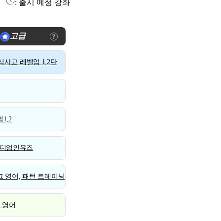
: 출시 예정 강좌
고급
사고 레벨업 1,2탄
1,2
디엄인유즈
 영어, 패턴 트레이닝
스 영어