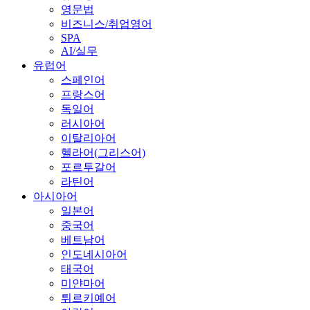
영문법
비즈니스/취업영어
SPA
AI/실무
유럽어
스페인어
프랑스어
독일어
러시아어
이탈리아어
헬라어(그리스어)
포르투갈어
라틴어
아시아어
일본어
중국어
베트남어
인도네시아어
태국어
미얀마어
튀르키예어