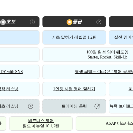
초보
중급
기초 말하기 레벨업 1,2탄
실전 영어식
100일 완성 영어 쉐도잉
Starter, Rocket, Skill-Up
DY with SNS
평생 써먹는 ChatGPT 영어 공부법
척척 리스닝
1인칭 시점 영어 말하기
이
기초 리스닝
트레이닝 훈련
뉴욕 브이로그
비즈니스 영어
화
ASAP 비즈니
필드 메뉴얼 10 1,2탄