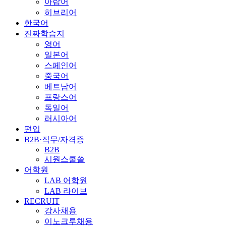
아랍어
히브리어
한국어
진짜학습지
영어
일본어
스페인어
중국어
베트남어
프랑스어
독일어
러시아어
편입
B2B·직무/자격증
B2B
시원스쿨쓸
어학원
LAB 어학원
LAB 라이브
RECRUIT
강사채용
이노크루채용