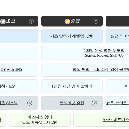
초보
중급
기초 말하기 레벨업 1,2탄
실전 영어식
100일 완성 영어 쉐도잉
Starter, Rocket, Skill-Up
DY with SNS
평생 써먹는 ChatGPT 영어 공부법
척척 리스닝
1인칭 시점 영어 말하기
이
기초 리스닝
트레이닝 훈련
뉴욕 브이로그
비즈니스 영어
화
ASAP 비즈니
필드 메뉴얼 10 1,2탄