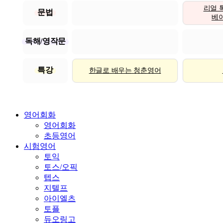
리얼 
문법
베이직
독해/영작문
특강
한글로 배우는 청춘영어
영어회화
영어회화
초등영어
시험영어
토익
토스/오픽
텝스
지텔프
아이엘츠
토플
듀오링고