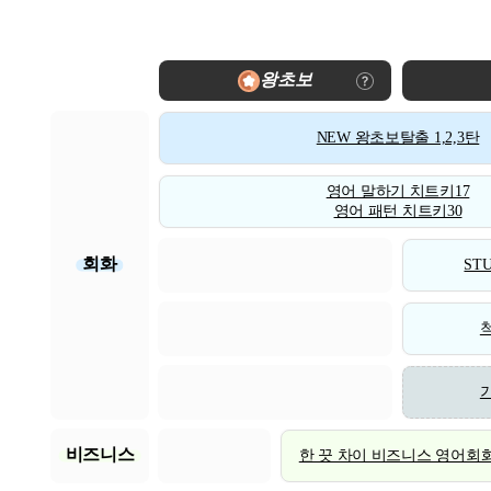
왕초보
NEW 왕초보탈출 1,2,3탄
영어 말하기 치트키17
영어 패턴 치트키30
회화
STU
비즈니스
한 끗 차이 비즈니스 영어회