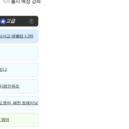
: 출시 예정 강좌
고급
사고 레벨업 1,2탄
1,2
디엄인유즈
 영어, 패턴 트레이닝
스 영어