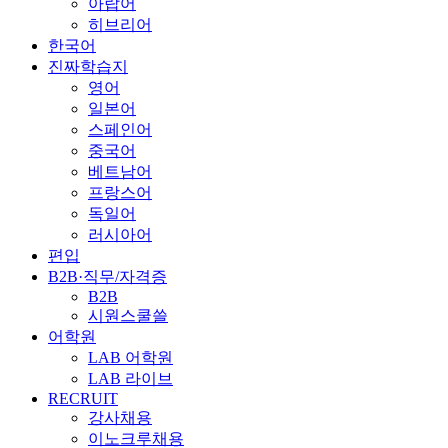
아랍어
히브리어
한국어
진짜학습지
영어
일본어
스페인어
중국어
베트남어
프랑스어
독일어
러시아어
편입
B2B·직무/자격증
B2B
시원스쿨쓸
어학원
LAB 어학원
LAB 라이브
RECRUIT
강사채용
이노크루채용