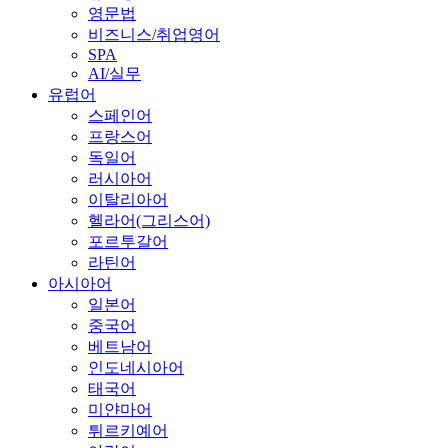
영문법
비즈니스/취업영어
SPA
AI/실무
유럽어
스페인어
프랑스어
독일어
러시아어
이탈리아어
헬라어(그리스어)
포르투갈어
라틴어
아시아어
일본어
중국어
베트남어
인도네시아어
태국어
미얀마어
튀르키예어