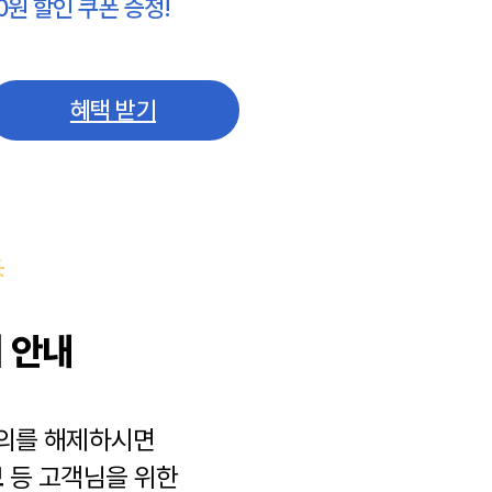
0원 할인 쿠폰 증정!
혜택 받기
 안내
동의를 해제하시면
보
등 고객님을 위한