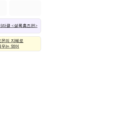
 미라클 <셜록홈즈편>
로몬의 지혜로
배우는 영어