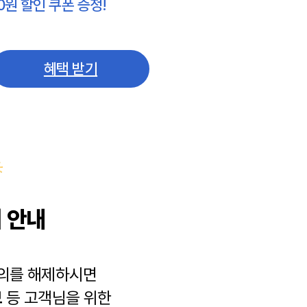
0원 할인 쿠폰 증정!
혜택 받기
 안내
동의를 해제하시면
보
등 고객님을 위한