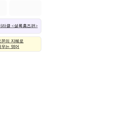
 미라클 <셜록홈즈편>
로몬의 지혜로
배우는 영어