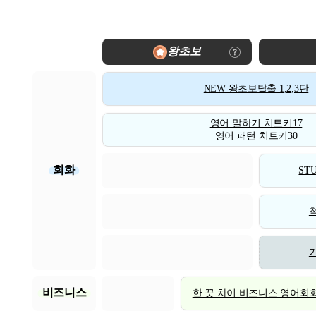
왕초보
NEW 왕초보탈출 1,2,3탄
영어 말하기 치트키17
영어 패턴 치트키30
회화
STU
비즈니스
한 끗 차이 비즈니스 영어회