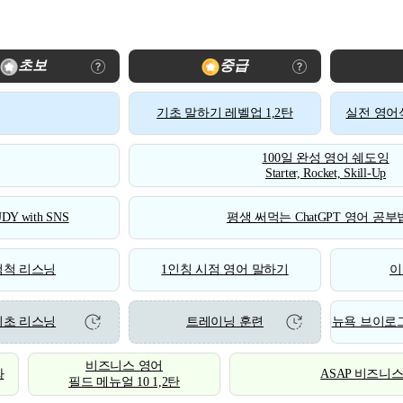
초보
중급
기초 말하기 레벨업 1,2탄
실전 영어식
100일 완성 영어 쉐도잉
Starter, Rocket, Skill-Up
DY with SNS
평생 써먹는 ChatGPT 영어 공부법
척척 리스닝
1인칭 시점 영어 말하기
이
기초 리스닝
트레이닝 훈련
뉴욕 브이로그
비즈니스 영어
화
ASAP 비즈니
필드 메뉴얼 10 1,2탄