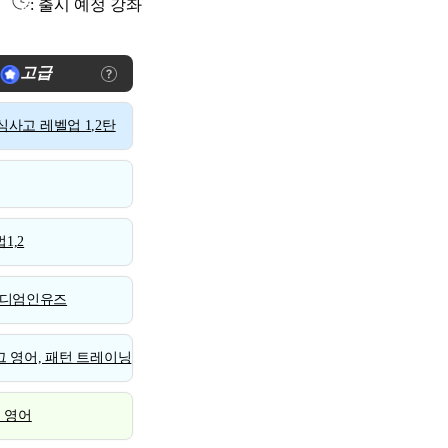
: 출시 예정 강좌
고급
사고 레벨업 1,2탄
1,2
디엄인유즈
 영어, 패턴 트레이닝
스 영어