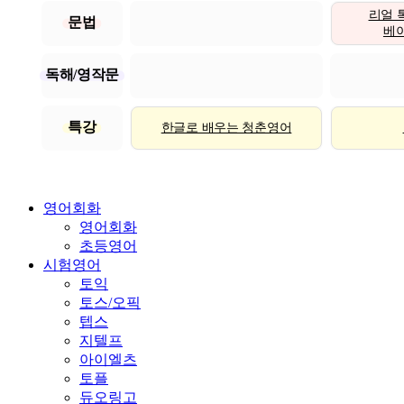
리얼 
문법
베이직
독해/영작문
특강
한글로 배우는 청춘영어
영어회화
영어회화
초등영어
시험영어
토익
토스/오픽
텝스
지텔프
아이엘츠
토플
듀오링고