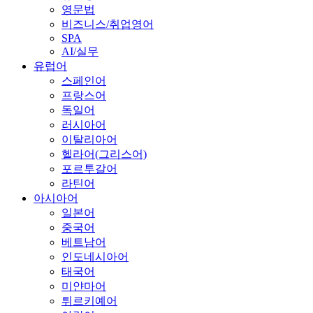
영문법
비즈니스/취업영어
SPA
AI/실무
유럽어
스페인어
프랑스어
독일어
러시아어
이탈리아어
헬라어(그리스어)
포르투갈어
라틴어
아시아어
일본어
중국어
베트남어
인도네시아어
태국어
미얀마어
튀르키예어