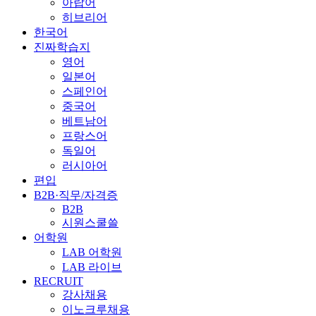
아랍어
히브리어
한국어
진짜학습지
영어
일본어
스페인어
중국어
베트남어
프랑스어
독일어
러시아어
편입
B2B·직무/자격증
B2B
시원스쿨쓸
어학원
LAB 어학원
LAB 라이브
RECRUIT
강사채용
이노크루채용