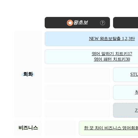
왕초보
NEW 왕초보탈출 1,2,3탄
영어 말하기 치트키17
영어 패턴 치트키30
회화
STU
비즈니스
한 끗 차이 비즈니스 영어회