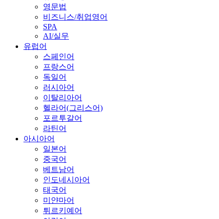
영문법
비즈니스/취업영어
SPA
AI/실무
유럽어
스페인어
프랑스어
독일어
러시아어
이탈리아어
헬라어(그리스어)
포르투갈어
라틴어
아시아어
일본어
중국어
베트남어
인도네시아어
태국어
미얀마어
튀르키예어