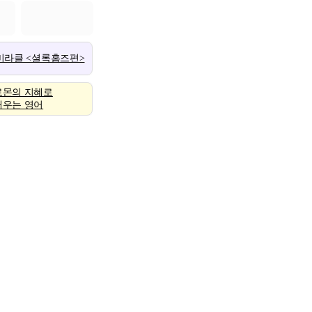
 미라클 <셜록홈즈편>
로몬의 지혜로
배우는 영어