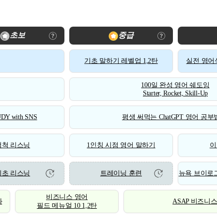
초보
중급
기초 말하기 레벨업 1,2탄
실전 영어식
100일 완성 영어 쉐도잉
Starter, Rocket, Skill-Up
DY with SNS
평생 써먹는 ChatGPT 영어 공부법
척척 리스닝
1인칭 시점 영어 말하기
이
기초 리스닝
트레이닝 훈련
뉴욕 브이로그
비즈니스 영어
화
ASAP 비즈니
필드 메뉴얼 10 1,2탄