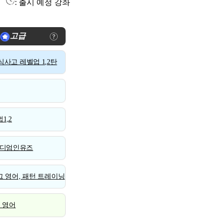
: 출시 예정 강좌
고급
사고 레벨업 1,2탄
1,2
디엄인유즈
 영어, 패턴 트레이닝
스 영어