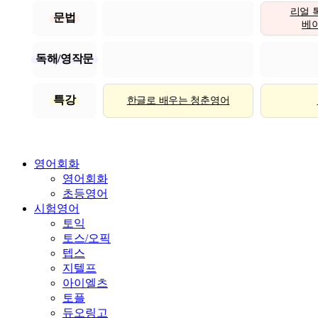
리얼 
문법
베이직
독해/영작문
특강
한글로 배우는 청춘영어
영어회화
영어회화
초등영어
시험영어
토익
토스/오픽
텝스
지텔프
아이엘츠
토플
듀오링고