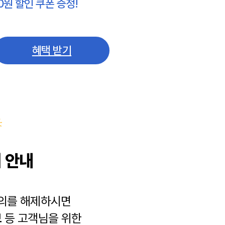
0원 할인 쿠폰 증정!
혜택 받기
 안내
동의를 해제하시면
보
등 고객님을 위한