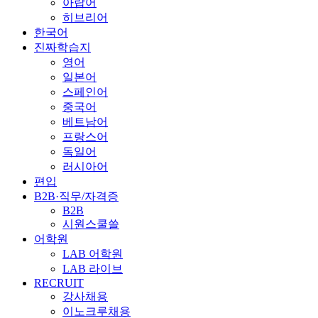
아랍어
히브리어
한국어
진짜학습지
영어
일본어
스페인어
중국어
베트남어
프랑스어
독일어
러시아어
편입
B2B·직무/자격증
B2B
시원스쿨쓸
어학원
LAB 어학원
LAB 라이브
RECRUIT
강사채용
이노크루채용