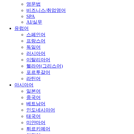
영문법
비즈니스/취업영어
SPA
AI/실무
유럽어
스페인어
프랑스어
독일어
러시아어
이탈리아어
헬라어(그리스어)
포르투갈어
라틴어
아시아어
일본어
중국어
베트남어
인도네시아어
태국어
미얀마어
튀르키예어