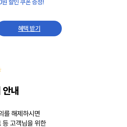
0원 할인 쿠폰 증정!
혜택 받기
 안내
동의를 해제하시면
보
등 고객님을 위한