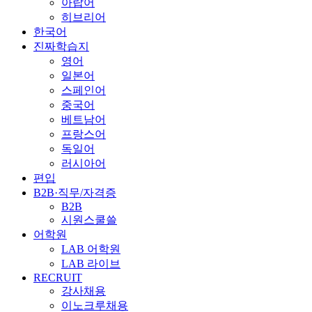
아랍어
히브리어
한국어
진짜학습지
영어
일본어
스페인어
중국어
베트남어
프랑스어
독일어
러시아어
편입
B2B·직무/자격증
B2B
시원스쿨쓸
어학원
LAB 어학원
LAB 라이브
RECRUIT
강사채용
이노크루채용