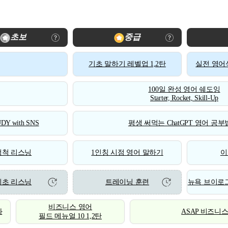
초보
중급
기초 말하기 레벨업 1,2탄
실전 영어식
100일 완성 영어 쉐도잉
Starter, Rocket, Skill-Up
DY with SNS
평생 써먹는 ChatGPT 영어 공부법
척척 리스닝
1인칭 시점 영어 말하기
이
기초 리스닝
트레이닝 훈련
뉴욕 브이로그
비즈니스 영어
화
ASAP 비즈니
필드 메뉴얼 10 1,2탄