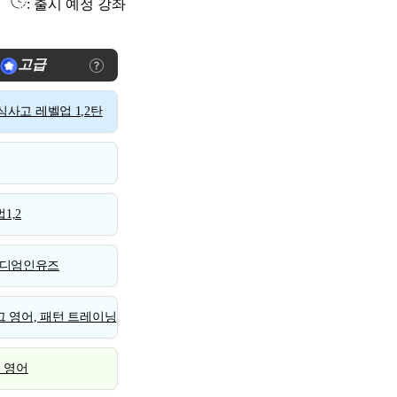
: 출시 예정 강좌
고급
사고 레벨업 1,2탄
1,2
디엄인유즈
 영어, 패턴 트레이닝
스 영어