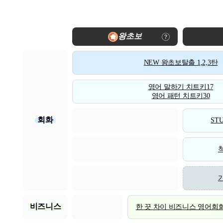
왕초보
NEW 왕초보탈출 1,2,3탄
영어 말하기 치트키17
영어 패턴 치트키30
회화
STU
비즈니스
한 끗 차이 비즈니스 영어회