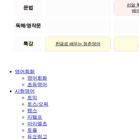
리얼 
문법
베이직
독해/영작문
특강
한글로 배우는 청춘영어
영어회화
영어회화
초등영어
시험영어
토익
토스/오픽
텝스
지텔프
아이엘츠
토플
듀오링고