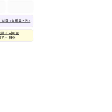
 미라클 <셜록홈즈편>
로몬의 지혜로
배우는 영어