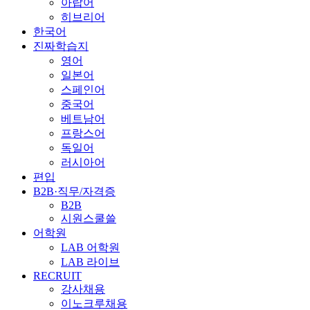
아랍어
히브리어
한국어
진짜학습지
영어
일본어
스페인어
중국어
베트남어
프랑스어
독일어
러시아어
편입
B2B·직무/자격증
B2B
시원스쿨쓸
어학원
LAB 어학원
LAB 라이브
RECRUIT
강사채용
이노크루채용