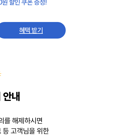
0원 할인 쿠폰 증정!
혜택 받기
 안내
동의를 해제하시면
보
등 고객님을 위한