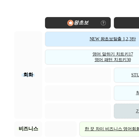
왕초보
NEW 왕초보탈출 1,2,3탄
영어 말하기 치트키17
영어 패턴 치트키30
회화
STU
비즈니스
한 끗 차이 비즈니스 영어회