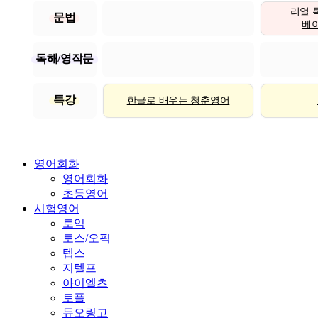
리얼 
문법
베이직
독해/영작문
특강
한글로 배우는 청춘영어
영어회화
영어회화
초등영어
시험영어
토익
토스/오픽
텝스
지텔프
아이엘츠
토플
듀오링고