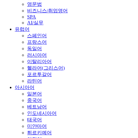
영문법
비즈니스/취업영어
SPA
AI/실무
유럽어
스페인어
프랑스어
독일어
러시아어
이탈리아어
헬라어(그리스어)
포르투갈어
라틴어
아시아어
일본어
중국어
베트남어
인도네시아어
태국어
미얀마어
튀르키예어