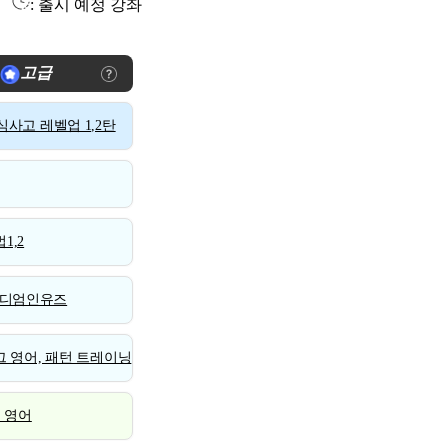
: 출시 예정 강좌
고급
사고 레벨업 1,2탄
1,2
디엄인유즈
 영어, 패턴 트레이닝
스 영어