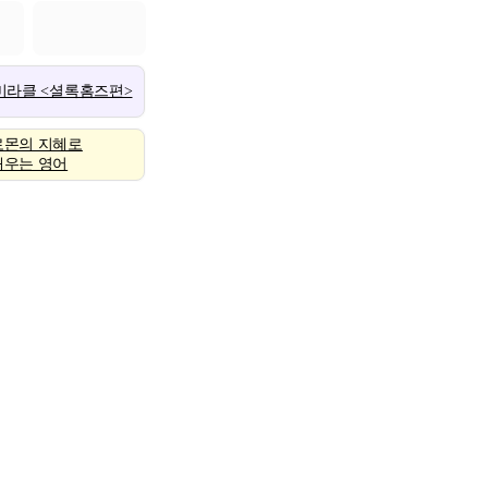
 미라클 <셜록홈즈편>
로몬의 지혜로
배우는 영어