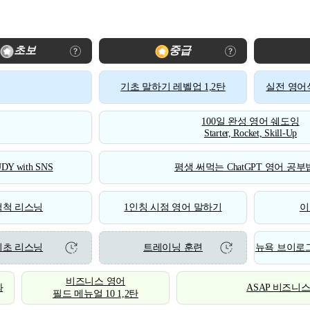
초보
중급
기초 말하기 레벨업 1,2탄
실전 영어식
100일 완성 영어 쉐도잉
Starter, Rocket, Skill-Up
DY with SNS
평생 써먹는 ChatGPT 영어 공부법
척척 리스닝
1인칭 시점 영어 말하기
이
기초 리스닝
트레이닝 훈련
뉴욕 브이로그
비즈니스 영어
화
ASAP 비즈니
필드 메뉴얼 10 1,2탄