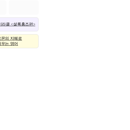
 미라클 <셜록홈즈편>
로몬의 지혜로
배우는 영어