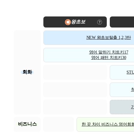
왕초보
NEW 왕초보탈출 1,2,3탄
영어 말하기 치트키17
영어 패턴 치트키30
회화
STU
비즈니스
한 끗 차이 비즈니스 영어회