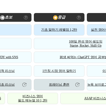
초보
중급
기초 말하기 레벨업 1,2탄
실전 영어식
100일 완성 영어 쉐도잉
Starter, Rocket, Skill-Up
DY with SNS
평생 써먹는 ChatGPT 영어 공부법
척척 리스닝
1인칭 시점 영어 말하기
이
기초 리스닝
트레이닝 훈련
뉴욕 브이로그
비즈니스 영어
화
ASAP 비즈니
필드 메뉴얼 10 1,2탄