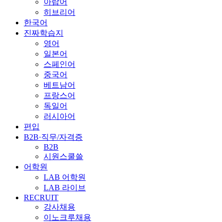
아랍어
히브리어
한국어
진짜학습지
영어
일본어
스페인어
중국어
베트남어
프랑스어
독일어
러시아어
편입
B2B·직무/자격증
B2B
시원스쿨쓸
어학원
LAB 어학원
LAB 라이브
RECRUIT
강사채용
이노크루채용