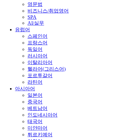
영문법
비즈니스/취업영어
SPA
AI/실무
유럽어
스페인어
프랑스어
독일어
러시아어
이탈리아어
헬라어(그리스어)
포르투갈어
라틴어
아시아어
일본어
중국어
베트남어
인도네시아어
태국어
미얀마어
튀르키예어