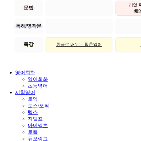
리얼 
문법
베이직
독해/영작문
특강
한글로 배우는 청춘영어
영어회화
영어회화
초등영어
시험영어
토익
토스/오픽
텝스
지텔프
아이엘츠
토플
듀오링고