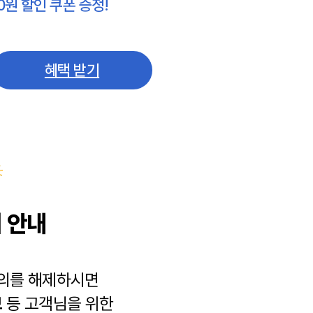
0원 할인 쿠폰 증정!
혜택 받기
 안내
동의를 해제하시면
보
등 고객님을 위한