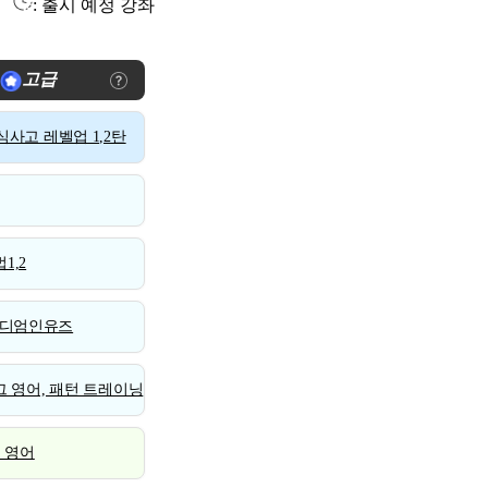
: 출시 예정 강좌
고급
사고 레벨업 1,2탄
1,2
디엄인유즈
 영어, 패턴 트레이닝
스 영어