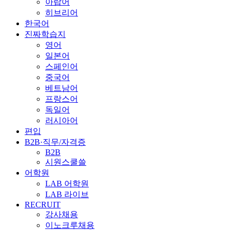
아랍어
히브리어
한국어
진짜학습지
영어
일본어
스페인어
중국어
베트남어
프랑스어
독일어
러시아어
편입
B2B·직무/자격증
B2B
시원스쿨쓸
어학원
LAB 어학원
LAB 라이브
RECRUIT
강사채용
이노크루채용