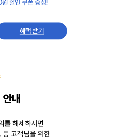
0원 할인 쿠폰 증정!
혜택 받기
 안내
동의를 해제하시면
보
등 고객님을 위한