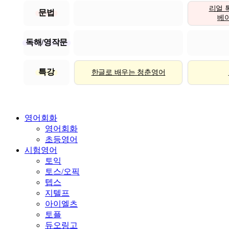
리얼 
문법
베이직
독해/영작문
특강
한글로 배우는 청춘영어
영어회화
영어회화
초등영어
시험영어
토익
토스/오픽
텝스
지텔프
아이엘츠
토플
듀오링고