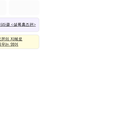
 미라클 <셜록홈즈편>
로몬의 지혜로
배우는 영어