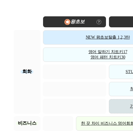
왕초보
NEW 왕초보탈출 1,2,3탄
영어 말하기 치트키17
영어 패턴 치트키30
회화
STU
비즈니스
한 끗 차이 비즈니스 영어회