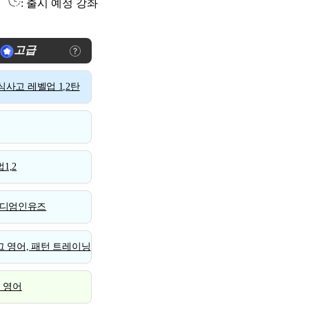
: 출시 예정 강좌
고급
사고 레벨업 1,2탄
1,2
디엄인유즈
 영어, 패턴 트레이닝
스 영어