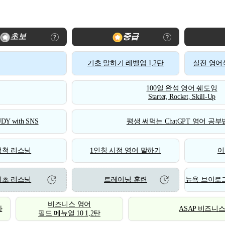
초보
중급
기초 말하기 레벨업 1,2탄
실전 영어식
100일 완성 영어 쉐도잉
Starter, Rocket, Skill-Up
DY with SNS
평생 써먹는 ChatGPT 영어 공부법
척척 리스닝
1인칭 시점 영어 말하기
이
기초 리스닝
트레이닝 훈련
뉴욕 브이로그
비즈니스 영어
화
ASAP 비즈니
필드 메뉴얼 10 1,2탄