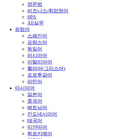
영문법
비즈니스/취업영어
SPA
AI/실무
유럽어
스페인어
프랑스어
독일어
러시아어
이탈리아어
헬라어(그리스어)
포르투갈어
라틴어
아시아어
일본어
중국어
베트남어
인도네시아어
태국어
미얀마어
튀르키예어