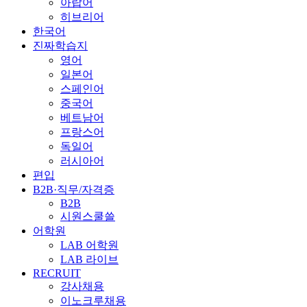
아랍어
히브리어
한국어
진짜학습지
영어
일본어
스페인어
중국어
베트남어
프랑스어
독일어
러시아어
편입
B2B·직무/자격증
B2B
시원스쿨쓸
어학원
LAB 어학원
LAB 라이브
RECRUIT
강사채용
이노크루채용