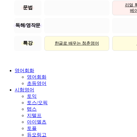
리얼 
문법
베이직
독해/영작문
특강
한글로 배우는 청춘영어
영어회화
영어회화
초등영어
시험영어
토익
토스/오픽
텝스
지텔프
아이엘츠
토플
듀오링고