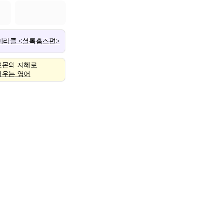
 미라클 <셜록홈즈편>
로몬의 지혜로
배우는 영어