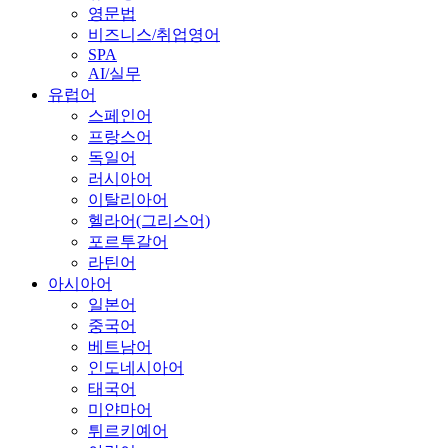
영문법
비즈니스/취업영어
SPA
AI/실무
유럽어
스페인어
프랑스어
독일어
러시아어
이탈리아어
헬라어(그리스어)
포르투갈어
라틴어
아시아어
일본어
중국어
베트남어
인도네시아어
태국어
미얀마어
튀르키예어