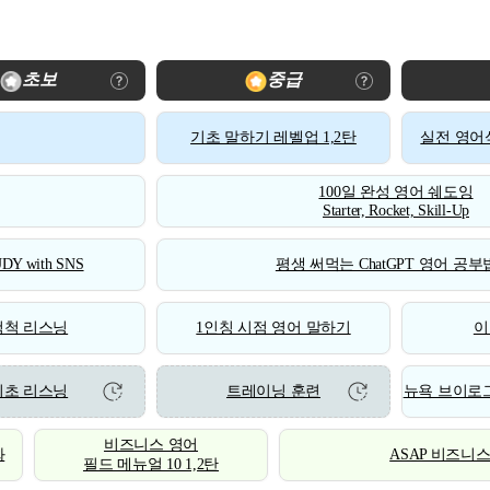
초보
중급
기초 말하기 레벨업 1,2탄
실전 영어식
100일 완성 영어 쉐도잉
Starter, Rocket, Skill-Up
DY with SNS
평생 써먹는 ChatGPT 영어 공부법
척척 리스닝
1인칭 시점 영어 말하기
이
기초 리스닝
트레이닝 훈련
뉴욕 브이로그
비즈니스 영어
화
ASAP 비즈니
필드 메뉴얼 10 1,2탄