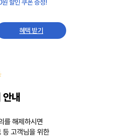
0원 할인 쿠폰 증정!
혜택 받기
 안내
동의를 해제하시면
보
등 고객님을 위한