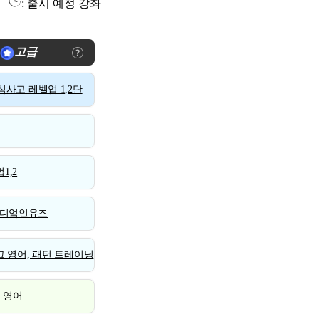
: 출시 예정 강좌
고급
사고 레벨업 1,2탄
1,2
디엄인유즈
 영어, 패턴 트레이닝
스 영어