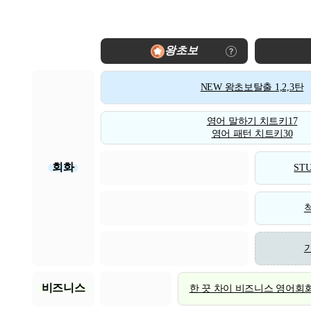
왕초보
NEW 왕초보탈출 1,2,3탄
영어 말하기 치트키17
영어 패턴 치트키30
회화
STU
비즈니스
한 끗 차이 비즈니스 영어회