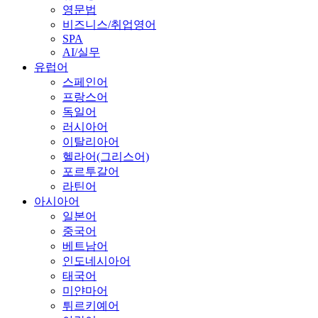
영문법
비즈니스/취업영어
SPA
AI/실무
유럽어
스페인어
프랑스어
독일어
러시아어
이탈리아어
헬라어(그리스어)
포르투갈어
라틴어
아시아어
일본어
중국어
베트남어
인도네시아어
태국어
미얀마어
튀르키예어