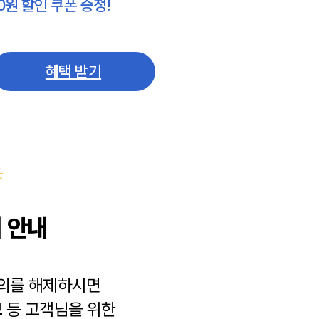
0원 할인 쿠폰 증정!
혜택 받기
 안내
동의를 해제하시면
보
등 고객님을 위한