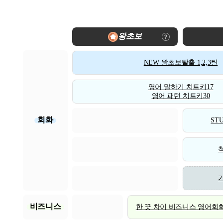
왕초보
NEW 왕초보탈출 1,2,3탄
영어 말하기 치트키17
영어 패턴 치트키30
회화
STU
비즈니스
한 끗 차이 비즈니스 영어회