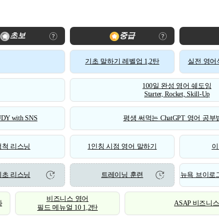
초보
중급
기초 말하기 레벨업 1,2탄
실전 영어식
100일 완성 영어 쉐도잉
Starter, Rocket, Skill-Up
DY with SNS
평생 써먹는 ChatGPT 영어 공부법
척척 리스닝
1인칭 시점 영어 말하기
이
기초 리스닝
트레이닝 훈련
뉴욕 브이로그
비즈니스 영어
화
ASAP 비즈니
필드 메뉴얼 10 1,2탄