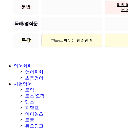
리얼 
문법
베이직
독해/영작문
특강
한글로 배우는 청춘영어
영어회화
영어회화
초등영어
시험영어
토익
토스/오픽
텝스
지텔프
아이엘츠
토플
듀오링고