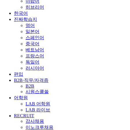
아랍어
히브리어
한국어
진짜학습지
영어
일본어
스페인어
중국어
베트남어
프랑스어
독일어
러시아어
편입
B2B·직무/자격증
B2B
시원스쿨쓸
어학원
LAB 어학원
LAB 라이브
RECRUIT
강사채용
이노크루채용