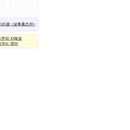
 미라클 <셜록홈즈편>
로몬의 지혜로
배우는 영어