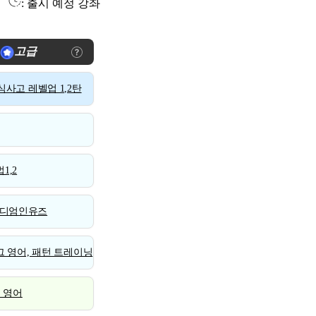
: 출시 예정 강좌
고급
사고 레벨업 1,2탄
1,2
디엄인유즈
 영어, 패턴 트레이닝
스 영어