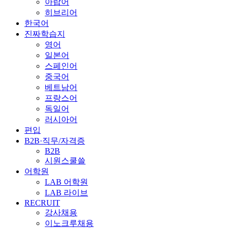
아랍어
히브리어
한국어
진짜학습지
영어
일본어
스페인어
중국어
베트남어
프랑스어
독일어
러시아어
편입
B2B·직무/자격증
B2B
시원스쿨쓸
어학원
LAB 어학원
LAB 라이브
RECRUIT
강사채용
이노크루채용