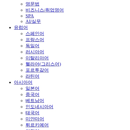
영문법
비즈니스/취업영어
SPA
AI/실무
유럽어
스페인어
프랑스어
독일어
러시아어
이탈리아어
헬라어(그리스어)
포르투갈어
라틴어
아시아어
일본어
중국어
베트남어
인도네시아어
태국어
미얀마어
튀르키예어