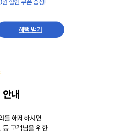
0원 할인 쿠폰 증정!
혜택 받기
 안내
동의를 해제하시면
보
등 고객님을 위한