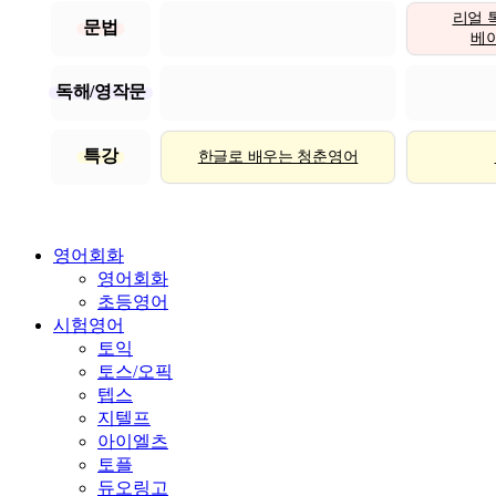
리얼 
문법
베이직
독해/영작문
특강
한글로 배우는 청춘영어
영어회화
영어회화
초등영어
시험영어
토익
토스/오픽
텝스
지텔프
아이엘츠
토플
듀오링고