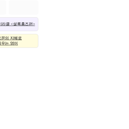
 미라클 <셜록홈즈편>
로몬의 지혜로
배우는 영어