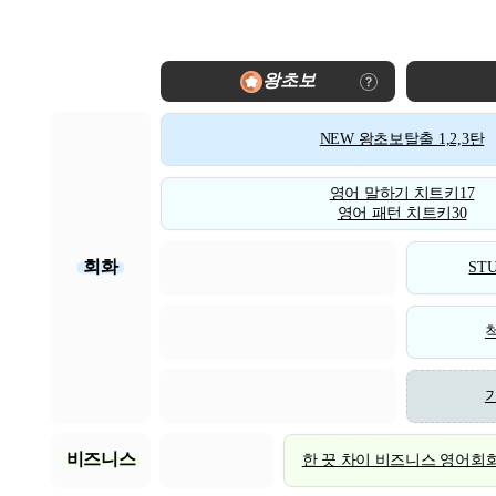
왕초보
NEW 왕초보탈출 1,2,3탄
영어 말하기 치트키17
영어 패턴 치트키30
회화
STU
비즈니스
한 끗 차이 비즈니스 영어회