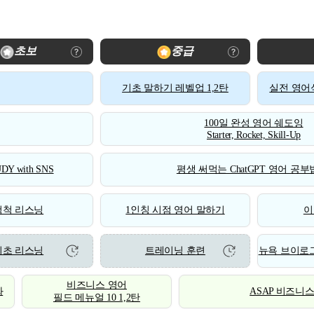
초보
중급
기초 말하기 레벨업 1,2탄
실전 영어식
100일 완성 영어 쉐도잉
Starter, Rocket, Skill-Up
DY with SNS
평생 써먹는 ChatGPT 영어 공부법
척척 리스닝
1인칭 시점 영어 말하기
이
기초 리스닝
트레이닝 훈련
뉴욕 브이로그
비즈니스 영어
화
ASAP 비즈니
필드 메뉴얼 10 1,2탄