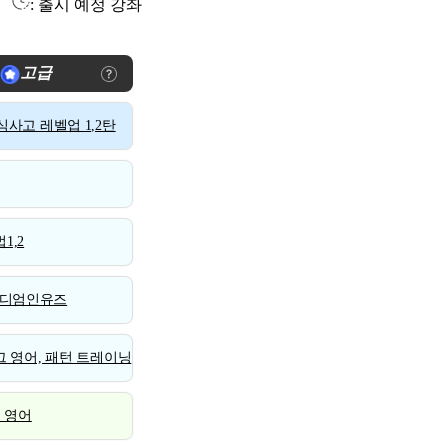
: 출시 예정 강좌
고급
사고 레벨업 1,2탄
1,2
디엄인유즈
 영어, 패턴 트레이닝
스 영어