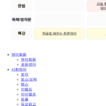
리얼 
문법
베이직
독해/영작문
특강
한글로 배우는 청춘영어
영어회화
영어회화
초등영어
시험영어
토익
토스/오픽
텝스
지텔프
아이엘츠
토플
듀오링고