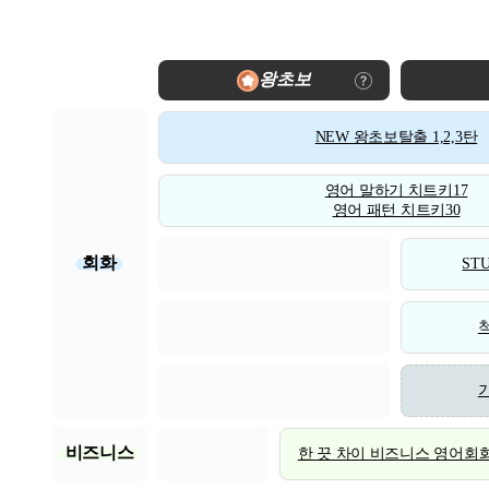
왕초보
NEW 왕초보탈출 1,2,3탄
영어 말하기 치트키17
영어 패턴 치트키30
회화
STU
비즈니스
한 끗 차이 비즈니스 영어회