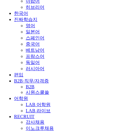
아랍어
히브리어
한국어
진짜학습지
영어
일본어
스페인어
중국어
베트남어
프랑스어
독일어
러시아어
편입
B2B·직무/자격증
B2B
시원스쿨쓸
어학원
LAB 어학원
LAB 라이브
RECRUIT
강사채용
이노크루채용