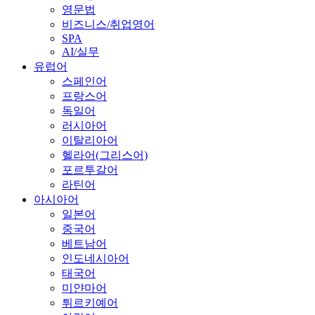
영문법
비즈니스/취업영어
SPA
AI/실무
유럽어
스페인어
프랑스어
독일어
러시아어
이탈리아어
헬라어(그리스어)
포르투갈어
라틴어
아시아어
일본어
중국어
베트남어
인도네시아어
태국어
미얀마어
튀르키예어