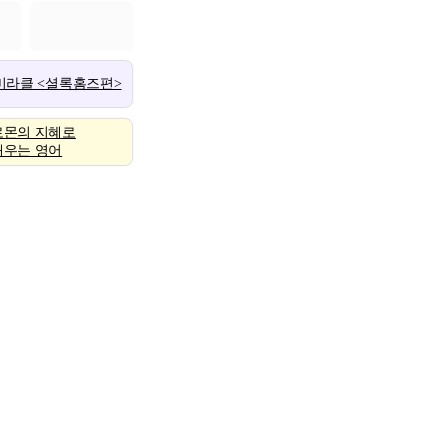
 미라클 <셜록홈즈편>
로몬의 지혜로
배우는 영어