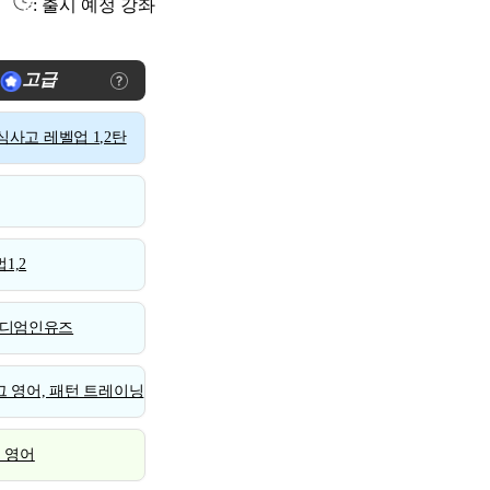
: 출시 예정 강좌
고급
사고 레벨업 1,2탄
1,2
디엄인유즈
 영어, 패턴 트레이닝
스 영어