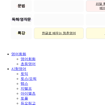
리얼 
문법
베이직
독해/영작문
특강
한글로 배우는 청춘영어
영어회화
영어회화
초등영어
시험영어
토익
토스/오픽
텝스
지텔프
아이엘츠
토플
듀오링고