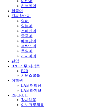
아랍어
히브리어
한국어
진짜학습지
영어
일본어
스페인어
중국어
베트남어
프랑스어
독일어
러시아어
편입
B2B·직무/자격증
B2B
시원스쿨쓸
어학원
LAB 어학원
LAB 라이브
RECRUIT
강사채용
이노크루채용