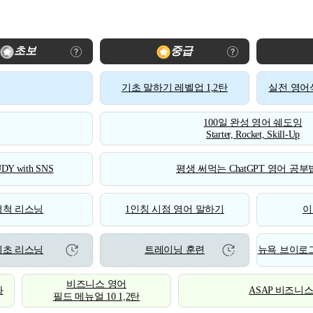
초보
중급
기초 말하기 레벨업 1,2탄
실전 영어식
100일 완성 영어 쉐도잉
Starter, Rocket, Skill-Up
DY with SNS
평생 써먹는 ChatGPT 영어 공부법
척척 리스닝
1인칭 시점 영어 말하기
이
기초 리스닝
트레이닝 훈련
뉴욕 브이로그
비즈니스 영어
화
ASAP 비즈니
필드 메뉴얼 10 1,2탄