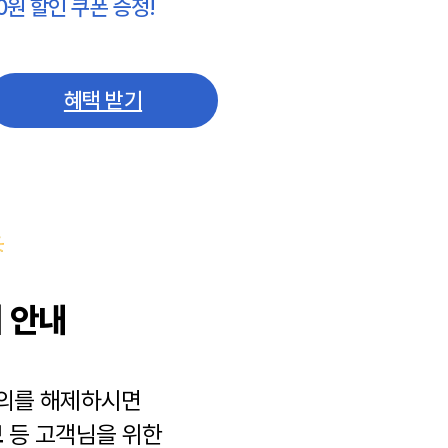
0원 할인 쿠폰 증정!
혜택 받기
 안내
동의를 해제하시면
보
등 고객님을 위한