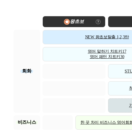
왕초보
NEW 왕초보탈출 1,2,3탄
영어 말하기 치트키17
영어 패턴 치트키30
회화
STU
비즈니스
한 끗 차이 비즈니스 영어회