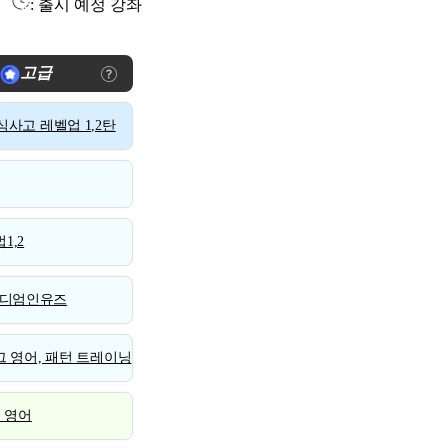
: 출시 예정 강좌
고급
사고 레벨업 1,2탄
1,2
디엄인유즈
 영어, 패턴 트레이닝
스 영어