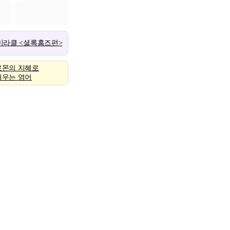
 미라클 <셜록홈즈편>
로몬의 지혜로
배우는 영어