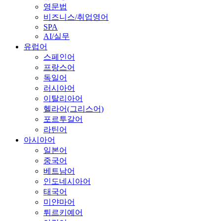
영문법
비즈니스/취업영어
SPA
AI/실무
유럽어
스페인어
프랑스어
독일어
러시아어
이탈리아어
헬라어(그리스어)
포르투갈어
라틴어
아시아어
일본어
중국어
베트남어
인도네시아어
태국어
미얀마어
튀르키예어