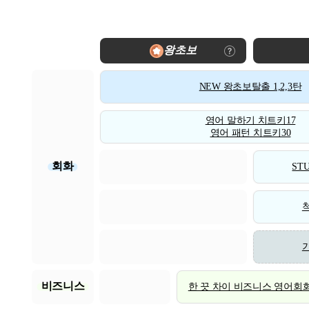
왕초보
NEW 왕초보탈출 1,2,3탄
영어 말하기 치트키17
영어 패턴 치트키30
회화
STU
비즈니스
한 끗 차이 비즈니스 영어회