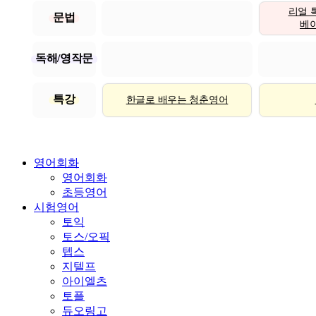
리얼 
문법
베이직
독해/영작문
특강
한글로 배우는 청춘영어
영어회화
영어회화
초등영어
시험영어
토익
토스/오픽
텝스
지텔프
아이엘츠
토플
듀오링고