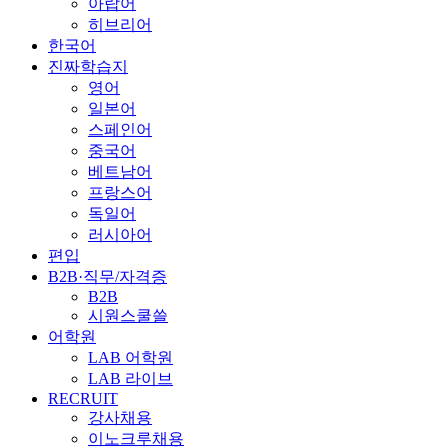
아랍어
히브리어
한국어
진짜학습지
영어
일본어
스페인어
중국어
베트남어
프랑스어
독일어
러시아어
편입
B2B·직무/자격증
B2B
시원스쿨쓸
어학원
LAB 어학원
LAB 라이브
RECRUIT
강사채용
이노크루채용