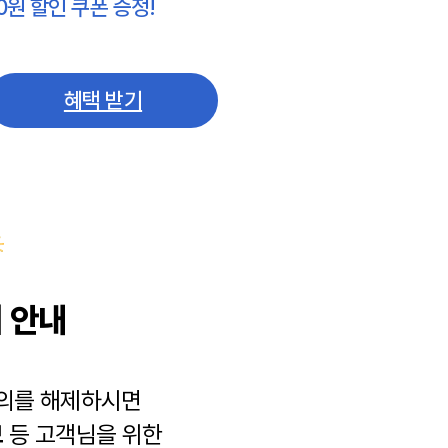
0원 할인 쿠폰 증정!
혜택 받기
 안내
동의를 해제하시면
보
등 고객님을 위한