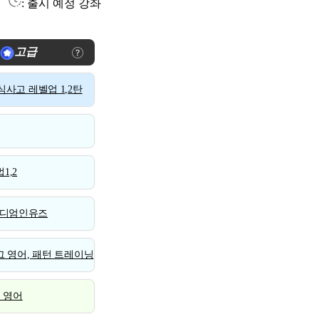
: 출시 예정 강좌
고급
사고 레벨업 1,2탄
1,2
디엄인유즈
 영어, 패턴 트레이닝
스 영어