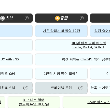
초보
중급
기초 말하기 레벨업 1,2탄
실전 영어식
100일 완성 영어 쉐도잉
Starter, Rocket, Skill-Up
DY with SNS
평생 써먹는 ChatGPT 영어 공부법
척척 리스닝
1인칭 시점 영어 말하기
이
기초 리스닝
트레이닝 훈련
뉴욕 브이로그
비즈니스 영어
화
ASAP 비즈니
필드 메뉴얼 10 1,2탄