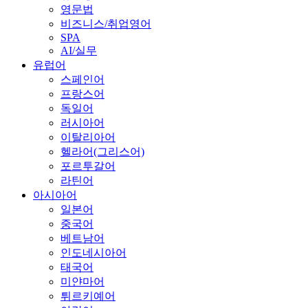
영문법
비즈니스/취업영어
SPA
AI/실무
유럽어
스페인어
프랑스어
독일어
러시아어
이탈리아어
헬라어(그리스어)
포르투갈어
라틴어
아시아어
일본어
중국어
베트남어
인도네시아어
태국어
미얀마어
튀르키예어