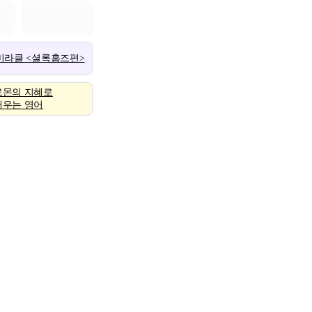
 미라클 <셜록홈즈편>
로몬의 지혜로
배우는 영어