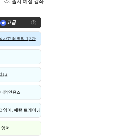
: 출시 예정 강좌
고급
사고 레벨업 1,2탄
1,2
디엄인유즈
 영어, 패턴 트레이닝
스 영어