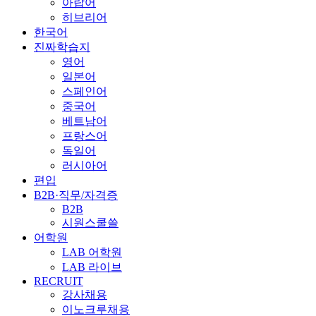
아랍어
히브리어
한국어
진짜학습지
영어
일본어
스페인어
중국어
베트남어
프랑스어
독일어
러시아어
편입
B2B·직무/자격증
B2B
시원스쿨쓸
어학원
LAB 어학원
LAB 라이브
RECRUIT
강사채용
이노크루채용