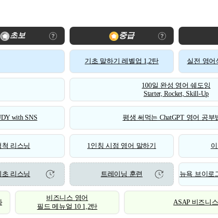
초보
중급
기초 말하기 레벨업 1,2탄
실전 영어식
100일 완성 영어 쉐도잉
Starter, Rocket, Skill-Up
DY with SNS
평생 써먹는 ChatGPT 영어 공부법
척척 리스닝
1인칭 시점 영어 말하기
이
기초 리스닝
트레이닝 훈련
뉴욕 브이로그
비즈니스 영어
화
ASAP 비즈니
필드 메뉴얼 10 1,2탄