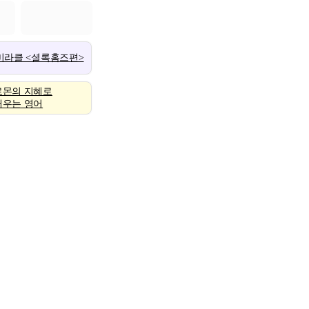
 미라클 <셜록홈즈편>
로몬의 지혜로
배우는 영어