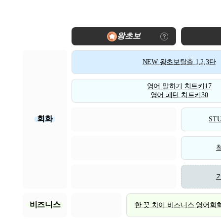
왕초보
NEW 왕초보탈출 1,2,3탄
영어 말하기 치트키17
영어 패턴 치트키30
회화
STU
비즈니스
한 끗 차이 비즈니스 영어회