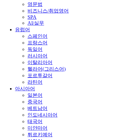
영문법
비즈니스/취업영어
SPA
AI/실무
유럽어
스페인어
프랑스어
독일어
러시아어
이탈리아어
헬라어(그리스어)
포르투갈어
라틴어
아시아어
일본어
중국어
베트남어
인도네시아어
태국어
미얀마어
튀르키예어