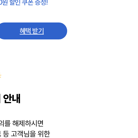
0원 할인 쿠폰 증정!
혜택 받기
 안내
동의를 해제하시면
보
등 고객님을 위한