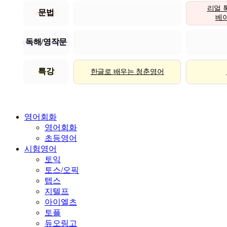
리얼 
문법
베이직
독해/영작문
특강
한글로 배우는 청춘영어
영어회화
영어회화
초등영어
시험영어
토익
토스/오픽
텝스
지텔프
아이엘츠
토플
듀오링고