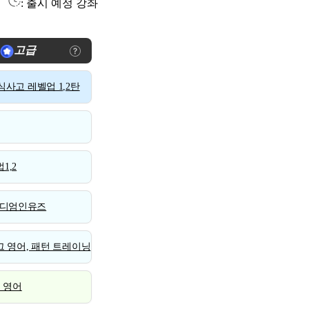
: 출시 예정 강좌
고급
사고 레벨업 1,2탄
1,2
디엄인유즈
 영어, 패턴 트레이닝
스 영어