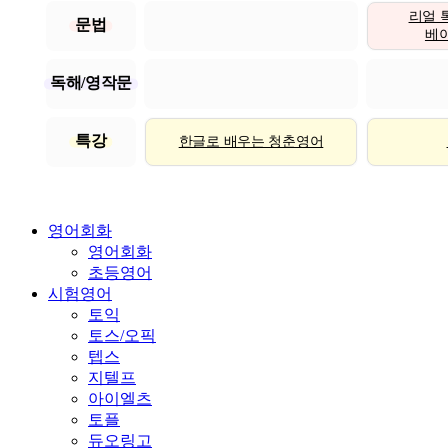
리얼 
문법
베이직
독해/영작문
특강
한글로 배우는 청춘영어
영어회화
영어회화
초등영어
시험영어
토익
토스/오픽
텝스
지텔프
아이엘츠
토플
듀오링고