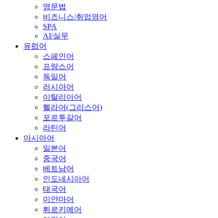
영문법
비즈니스/취업영어
SPA
AI/실무
유럽어
스페인어
프랑스어
독일어
러시아어
이탈리아어
헬라어(그리스어)
포르투갈어
라틴어
아시아어
일본어
중국어
베트남어
인도네시아어
태국어
미얀마어
튀르키예어