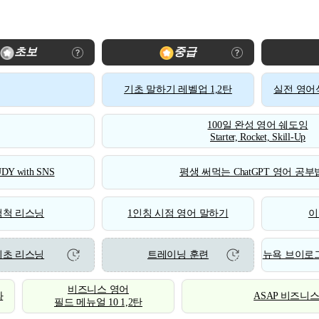
초보
중급
기초 말하기 레벨업 1,2탄
실전 영어식
100일 완성 영어 쉐도잉
Starter, Rocket, Skill-Up
DY with SNS
평생 써먹는 ChatGPT 영어 공부법
척척 리스닝
1인칭 시점 영어 말하기
이
기초 리스닝
트레이닝 훈련
뉴욕 브이로그
비즈니스 영어
화
ASAP 비즈니
필드 메뉴얼 10 1,2탄