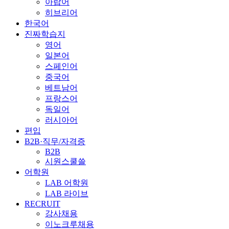
아랍어
히브리어
한국어
진짜학습지
영어
일본어
스페인어
중국어
베트남어
프랑스어
독일어
러시아어
편입
B2B·직무/자격증
B2B
시원스쿨쓸
어학원
LAB 어학원
LAB 라이브
RECRUIT
강사채용
이노크루채용