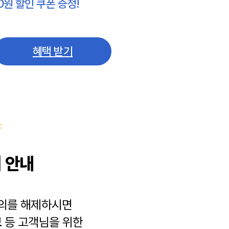
0원 할인 쿠폰 증정!
혜택 받기
 안내
동의를 해제하시면
보
등 고객님을 위한