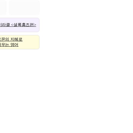
 미라클 <셜록홈즈편>
로몬의 지혜로
배우는 영어