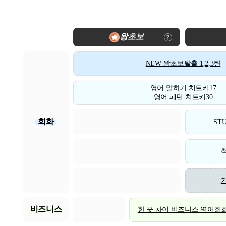
왕초보
NEW 왕초보탈출 1,2,3탄
영어 말하기 치트키17
영어 패턴 치트키30
회화
STU
비즈니스
한 끗 차이 비즈니스 영어회