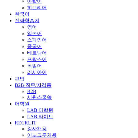
아랍어
히브리어
한국어
진짜학습지
영어
일본어
스페인어
중국어
베트남어
프랑스어
독일어
러시아어
편입
B2B·직무/자격증
B2B
시원스쿨쓸
어학원
LAB 어학원
LAB 라이브
RECRUIT
강사채용
이노크루채용