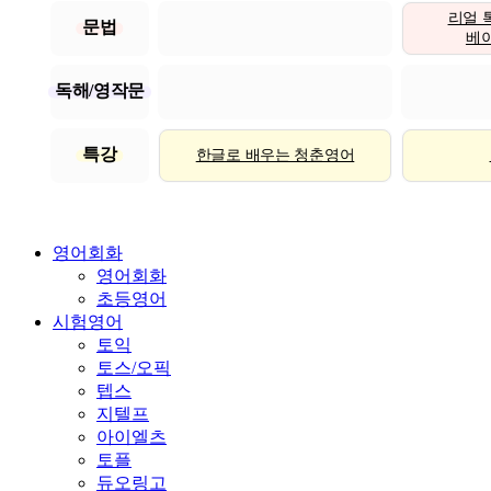
리얼 
문법
베이직
독해/영작문
특강
한글로 배우는 청춘영어
영어회화
영어회화
초등영어
시험영어
토익
토스/오픽
텝스
지텔프
아이엘츠
토플
듀오링고