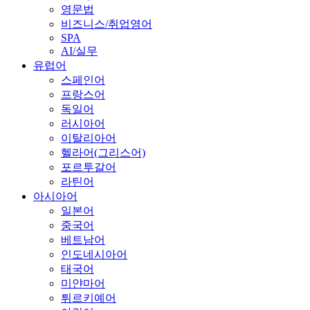
영문법
비즈니스/취업영어
SPA
AI/실무
유럽어
스페인어
프랑스어
독일어
러시아어
이탈리아어
헬라어(그리스어)
포르투갈어
라틴어
아시아어
일본어
중국어
베트남어
인도네시아어
태국어
미얀마어
튀르키예어