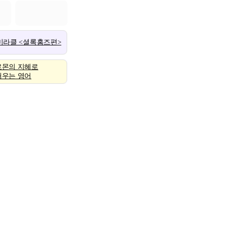
 미라클 <셜록홈즈편>
로몬의 지혜로
배우는 영어