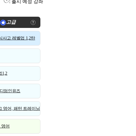
: 출시 예정 강좌
고급
사고 레벨업 1,2탄
1,2
디엄인유즈
 영어, 패턴 트레이닝
스 영어