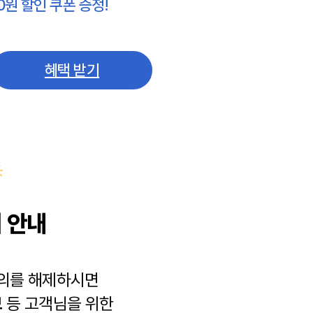
0원 할인 쿠폰 증정!
혜택 받기
 안내
동의를 해제하시면
보
등 고객님을 위한