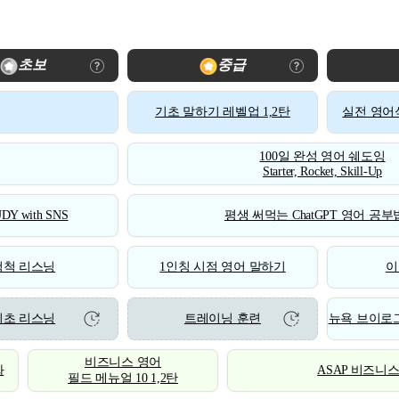
초보
중급
기초 말하기 레벨업 1,2탄
실전 영어식
100일 완성 영어 쉐도잉
Starter, Rocket, Skill-Up
DY with SNS
평생 써먹는 ChatGPT 영어 공부법
척척 리스닝
1인칭 시점 영어 말하기
이
기초 리스닝
트레이닝 훈련
뉴욕 브이로그
비즈니스 영어
화
ASAP 비즈니
필드 메뉴얼 10 1,2탄