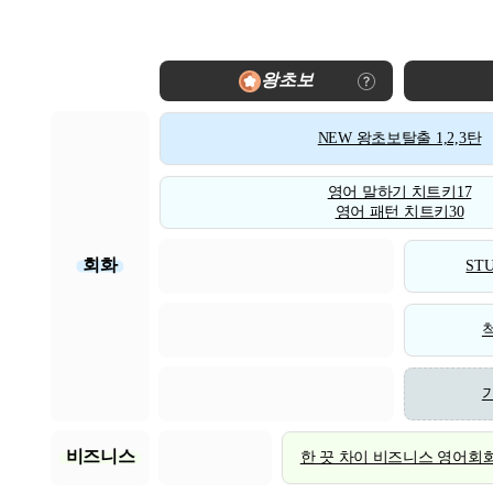
왕초보
NEW 왕초보탈출 1,2,3탄
영어 말하기 치트키17
영어 패턴 치트키30
회화
STU
비즈니스
한 끗 차이 비즈니스 영어회